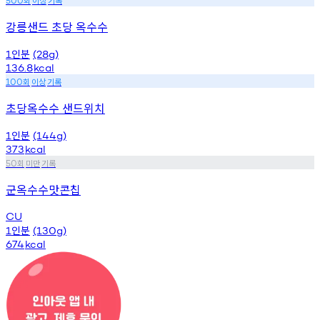
500
강릉샌드 초당 옥수수
인분
1
(28g)
136.8
kcal
회
이상
기록
100
초당옥수수 샌드위치
인분
1
(144g)
373
kcal
회
미만
기록
50
군옥수수맛콘칩
CU
인분
1
(130g)
674
kcal