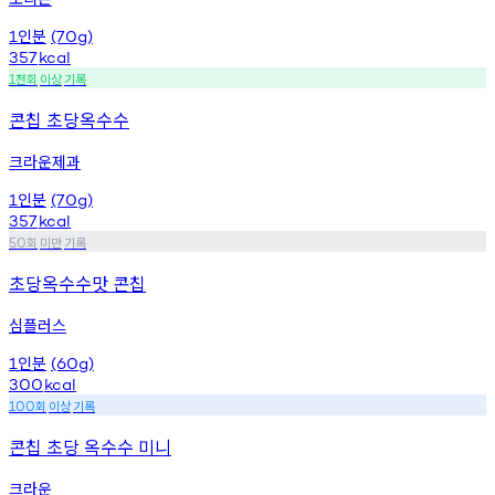
인분
1
(70g)
357
kcal
천회
이상
기록
1
콘칩 초당옥수수
크라운제과
인분
1
(70g)
357
kcal
회
미만
기록
50
초당옥수수맛 콘칩
심플러스
인분
1
(60g)
300
kcal
회
이상
기록
100
콘칩 초당 옥수수 미니
크라운