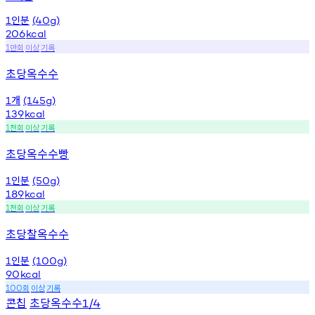
인분
1
(40g)
206
kcal
만회
이상
기록
1
초당옥수수
개
1
(145g)
139
kcal
천회
이상
기록
1
초당옥수수빵
인분
1
(50g)
189
kcal
천회
이상
기록
1
초당찰옥수수
인분
1
(100g)
90
kcal
회
이상
기록
100
콘칩
초당옥수수
1/4