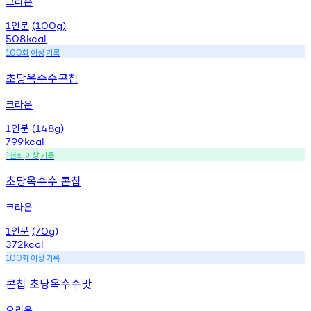
크라운
인분
1
(100g)
508
kcal
회
이상
기록
100
초당옥수수콘칩
크라운
인분
1
(148g)
799
kcal
천회
이상
기록
1
초당옥수수 콘칩
크라운
인분
1
(70g)
372
kcal
회
이상
기록
100
콘칩 초당옥수수맛
오리온