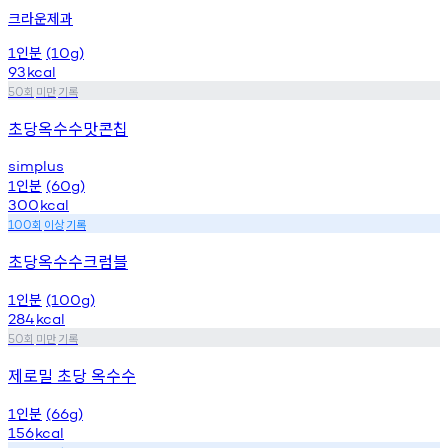
크라운제과
인분
1
(10g)
93
kcal
회
미만
기록
50
초당옥수수맛콘칩
simplus
인분
1
(60g)
300
kcal
회
이상
기록
100
초당옥수수크럼블
인분
1
(100g)
284
kcal
회
미만
기록
50
제로밀 초당 옥수수
인분
1
(66g)
156
kcal