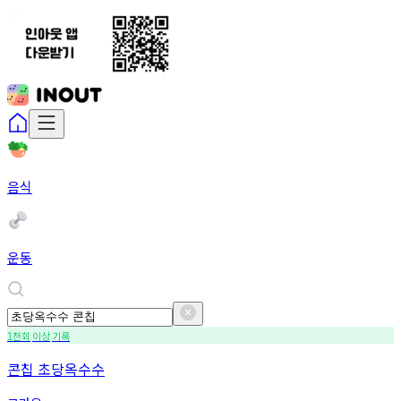
음식
운동
천회
이상
기록
1
콘칩 초당옥수수