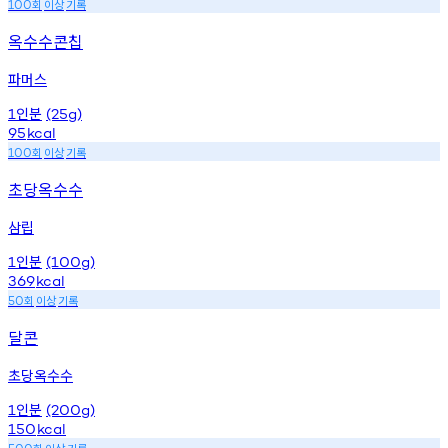
회
이상
기록
100
옥수수콘칩
파머스
인분
1
(25g)
95
kcal
회
이상
기록
100
초당옥수수
삼립
인분
1
(100g)
369
kcal
회
이상
기록
50
달콘
초당옥수수
인분
1
(200g)
150
kcal
회
이상
기록