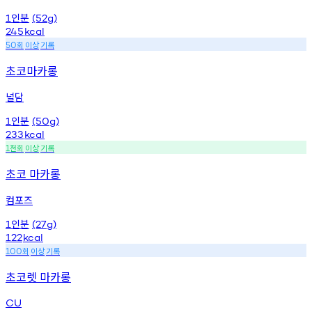
인분
1
(52g)
245
kcal
회
이상
기록
50
초코마카롱
널담
인분
1
(50g)
233
kcal
천회
이상
기록
1
초코 마카롱
컴포즈
인분
1
(27g)
122
kcal
회
이상
기록
100
초코렛 마카롱
CU