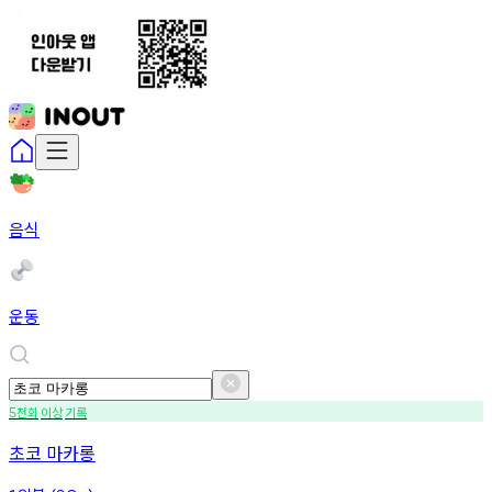
음식
운동
천회
이상
기록
5
초코 마카롱