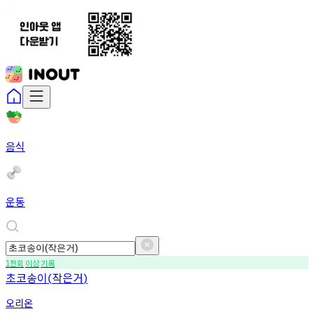
음식
운동
천회
이상
기록
1
초코송이
작은거
(
)
오리온