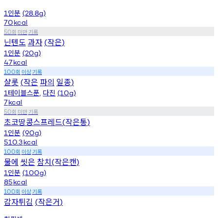
인분
1
(28.8g)
70
kcal
회
미만
기록
50
닌텐도
과자
작은
(
)
인분
1
(20g)
47
kcal
회
이상
기록
100
샬롯
작은
파의
일종
(
)
테이블스푼
다진
1
,
(10g)
7
kcal
회
미만
기록
50
초코땅콩스프레드
작은통
(
)
인분
1
(90g)
510.3
kcal
회
이상
기록
100
물에
씻은
참치
작은캔
(
)
인분
1
(100g)
85
kcal
회
이상
기록
100
감자튀김
작은거
(
)