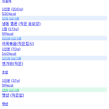
칙필레
인분
1
(200g)
520
kcal
회
이상
기록
50
냉동
멜론
작은
공모양
(
)
컵
1
(173g)
59
kcal
회
이상
기록
500
어묵볶음
작은접시
(
)
인분
1
(70g)
140
kcal
회
이상
기록
100
엔가와
작은
(
)
초밥
인분
1
(37g)
59
kcal
천회
이상
기록
1
햇반
작은밥
(
)
햇반