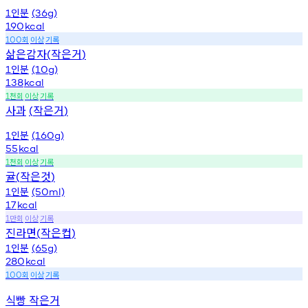
인분
1
(36g)
190
kcal
회
이상
기록
100
삶은감자
작은거
(
)
인분
1
(10g)
138
kcal
천회
이상
기록
1
사과
작은거
(
)
인분
1
(160g)
55
kcal
천회
이상
기록
1
귤
작은것
(
)
인분
1
(50ml)
17
kcal
만회
이상
기록
1
진라면
작은컵
(
)
인분
1
(65g)
280
kcal
회
이상
기록
100
식빵 작은거