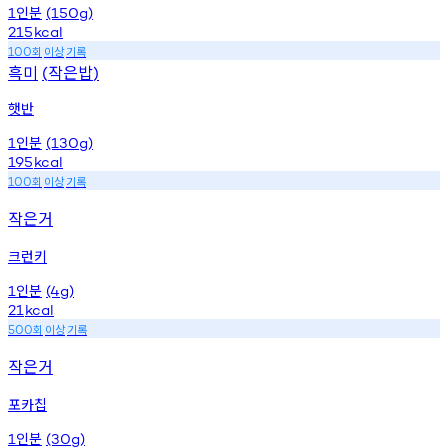
인분
1
(150g)
215
kcal
회
이상
기록
100
흑미
작은밥
(
)
햇반
인분
1
(130g)
195
kcal
회
이상
기록
100
작은거
크런키
인분
1
(4g)
21
kcal
회
이상
기록
500
작은거
포카칩
인분
1
(30g)