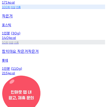
171
kcal
회
이상
기록
100
작은거
포스틱
인분
1
(30g)
140
kcal
회
미만
기록
50
참치마요 작은거작은거
롯데
인분
1
(110g)
215
kcal