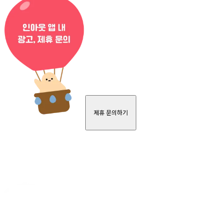
제휴 문의하기