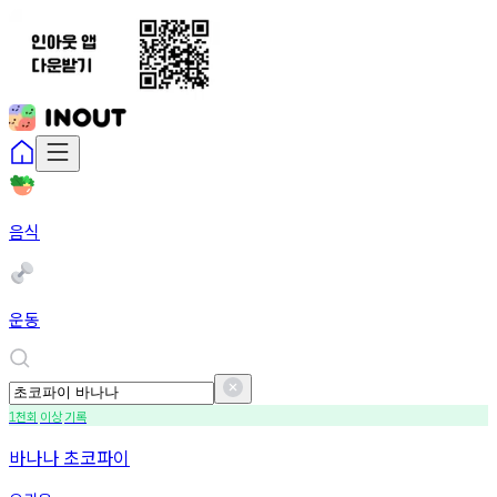
음식
운동
천회
이상
기록
1
바나나 초코파이