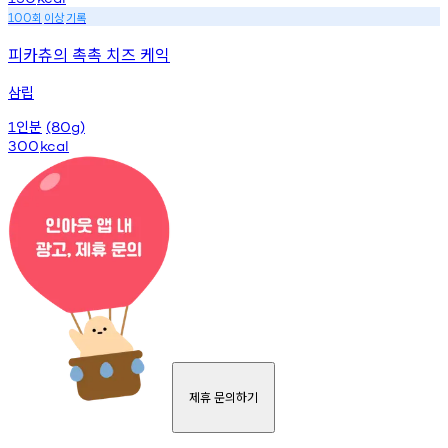
회
이상
기록
100
피카츄의 촉촉 치즈 케익
삼립
인분
1
(80g)
300
kcal
제휴 문의하기