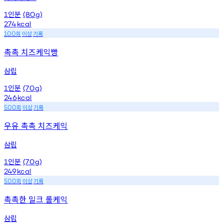
인분
1
(80g)
274
kcal
회
이상
기록
100
촉촉 치즈케익빵
삼립
인분
1
(70g)
246
kcal
회
이상
기록
500
우유 촉촉 치즈케익
삼립
인분
1
(70g)
249
kcal
회
이상
기록
500
촉촉한 밀크 롤케익
삼립