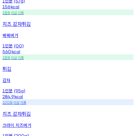
인분
1
(57g)
156
kcal
천회
이상
기록
1
치즈 감자튀김
쉑쉑버거
인분
1
(00)
560
kcal
천회
이상
기록
1
튀김
감자
인분
1
(95g)
284.9
kcal
회
이상
기록
100
치즈 감자튀김
크라이 치즈버거
인분
1
(200g)