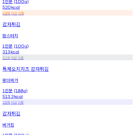
인분
1
(100g)
520
kcal
만회
이상
기록
5
감자튀김
맘스터치
인분
1
(100g)
313
kcal
회
미만
기록
50
특제오지치즈 감자튀김
왓더버거
인분
1
(188g)
513.3
kcal
만회
이상
기록
1
감자튀김
버거킹
인분