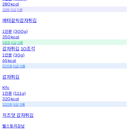
280
kcal
만회
이상
기록
1
버터갈릭감자튀김
인분
1
(300g)
350
kcal
천회
이상
기록
5
감자튀김
조각
10
인분
1
(30g)
65
kcal
회
이상
기록
500
감자튀김
Kfc
인분
1
(111g)
320
kcal
회
이상
기록
100
치즈맛 감자튀김
웰스토리강남