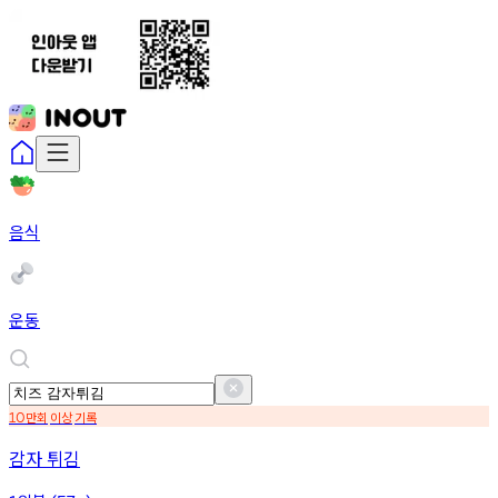
음식
운동
만회
이상
기록
10
감자 튀김