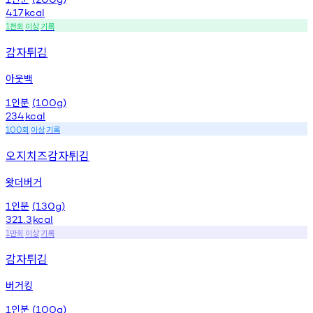
417
kcal
천회
이상
기록
1
감자튀김
아웃백
인분
1
(100g)
234
kcal
회
이상
기록
100
오지치즈감자튀김
왓더버거
인분
1
(130g)
321.3
kcal
만회
이상
기록
1
감자튀김
버거킹
인분
1
(100g)