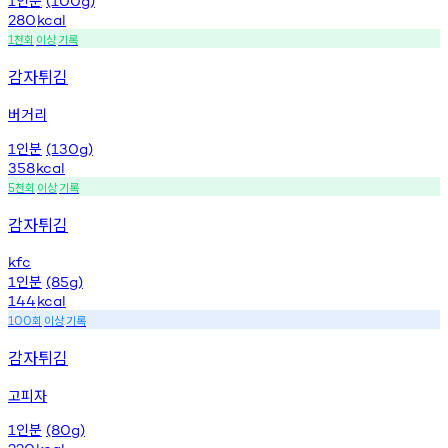
1
(100g)
280
kcal
천회
이상
기록
1
감자튀김
버거리
인분
1
(130g)
358
kcal
천회
이상
기록
5
감자튀김
kfc
인분
1
(85g)
144
kcal
회
이상
기록
100
감자튀김
고피자
인분
1
(80g)