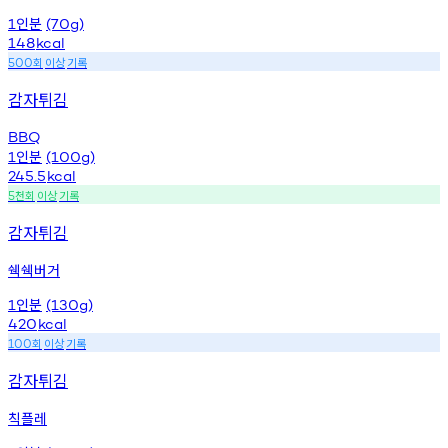
인분
1
(70g)
148
kcal
회
이상
기록
500
감자튀김
BBQ
인분
1
(100g)
245.5
kcal
천회
이상
기록
5
감자튀김
쉑쉑버거
인분
1
(130g)
420
kcal
회
이상
기록
100
감자튀김
칙플레