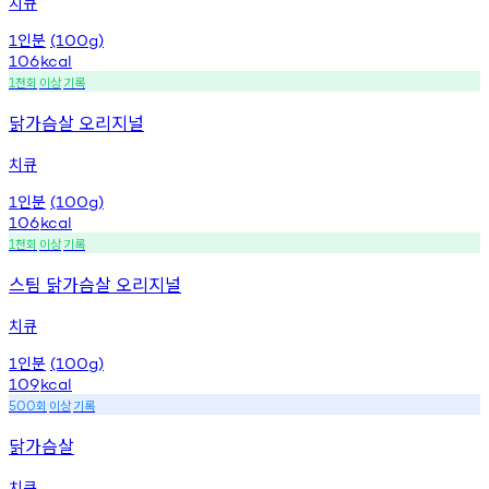
치큐
인분
1
(100g)
106
kcal
천회
이상
기록
1
닭가슴살 오리지널
치큐
인분
1
(100g)
106
kcal
천회
이상
기록
1
스팀 닭가슴살 오리지널
치큐
인분
1
(100g)
109
kcal
회
이상
기록
500
닭가슴살
치큐