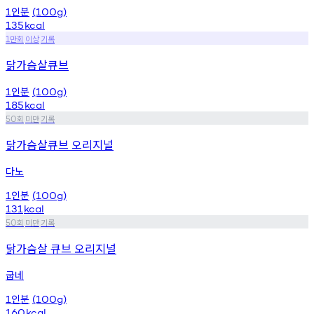
인분
1
(100g)
135
kcal
만회
이상
기록
1
닭가슴살큐브
인분
1
(100g)
185
kcal
회
미만
기록
50
닭가슴살큐브 오리지널
다노
인분
1
(100g)
131
kcal
회
미만
기록
50
닭가슴살 큐브 오리지널
굽네
인분
1
(100g)
160
kcal