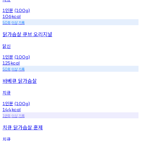
인분
1
(100g)
106
kcal
회
이상
기록
50
닭가슴살 큐브 오리지널
닭신
인분
1
(100g)
125
kcal
회
이상
기록
50
바베큐 닭가슴살
치큐
인분
1
(100g)
144
kcal
만회
이상
기록
1
치큐 닭가슴살 훈제
치큐