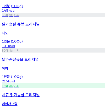
인분
1
(100g)
145
kcal
회
미만
기록
50
닭가슴살 큐브 오리지널
다노
인분
1
(100g)
131
kcal
회
미만
기록
50
닭가슴살큐브 오리지널
아침
인분
1
(100g)
216
kcal
천회
이상
기록
1
치큐 닭가슴살 오리지널
네이처그램