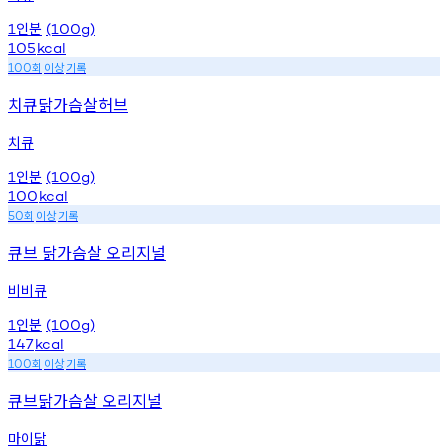
인분
1
(100g)
105
kcal
회
이상
기록
100
치큐닭가슴살허브
치큐
인분
1
(100g)
100
kcal
회
이상
기록
50
큐브 닭가슴살 오리지널
비비큐
인분
1
(100g)
147
kcal
회
이상
기록
100
큐브닭가슴살 오리지널
마이닭