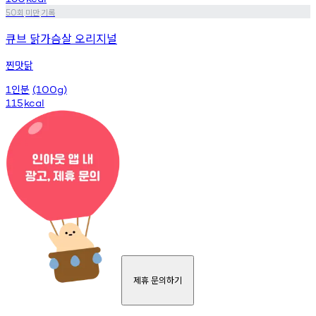
회
미만
기록
50
큐브 닭가슴살 오리지널
찐맛닭
인분
1
(100g)
115
kcal
제휴 문의하기