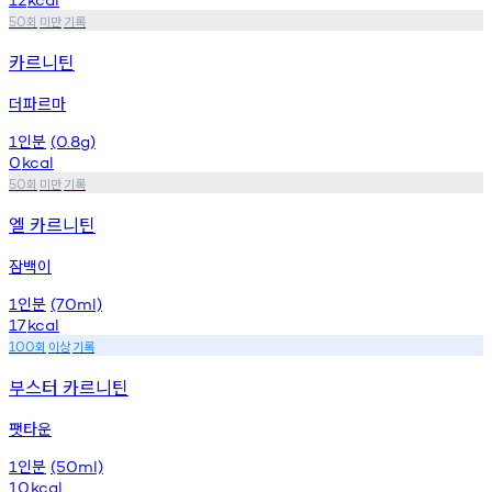
회
미만
기록
50
카르니틴
더파르마
인분
1
(0.8g)
0
kcal
회
미만
기록
50
엘 카르니틴
잠백이
인분
1
(70ml)
17
kcal
회
이상
기록
100
부스터 카르니틴
팻타운
인분
1
(50ml)
10
kcal