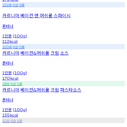
회
이상
기록
100
카르니아 베이컨 앤 머쉬룸 스파이시
폰타나
인분
1
(100g)
112
kcal
회
이상
기록
100
카르니아
베이컨
머쉬룸
크림
소스
&
폰타나
인분
1
(100g)
170
kcal
천회
이상
기록
1
카르니아
베이컨
머쉬룸
크림
파스타소스
&
폰타나
인분
1
(100g)
155
kcal
회
미만
기록
50