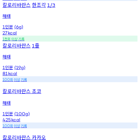
칼로리바란스
한조각
1/3
해태
인분
1
(6g)
27
kcal
천회
이상
기록
1
칼로리바란스
줄
1
해태
인분
1
(19g)
81
kcal
회
이상
기록
100
칼로리바란스 초코
해태
인분
1
(100g)
425
kcal
회
이상
기록
100
칼로리바란스 카카오