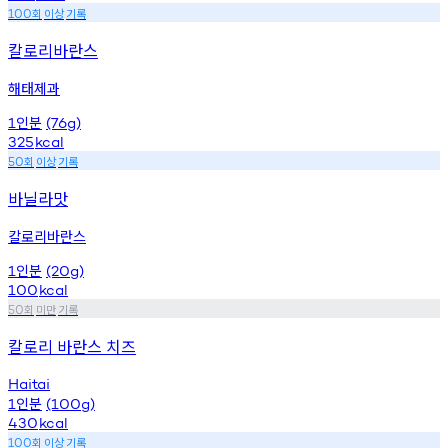
회
이상
기록
100
칼로리바란스
해태제과
인분
1
(76g)
325
kcal
회
이상
기록
50
바닐라맛
칼로리바란스
인분
1
(20g)
100
kcal
회
미만
기록
50
칼로리 바란스 치즈
Haitai
인분
1
(100g)
430
kcal
회
이상
기록
100