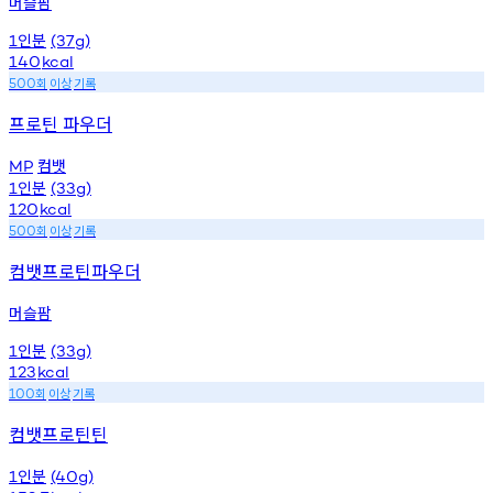
머슬팜
인분
1
(37g)
140
kcal
회
이상
기록
500
프로틴 파우더
컴뱃
MP
인분
1
(33g)
120
kcal
회
이상
기록
500
컴뱃프로틴파우더
머슬팜
인분
1
(33g)
123
kcal
회
이상
기록
100
컴뱃프로틴틴
인분
1
(40g)