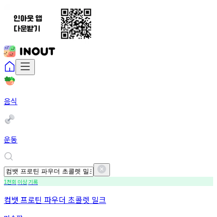
음식
운동
천회
이상
기록
1
컴뱃 프로틴 파우더 초콜렛 밀크