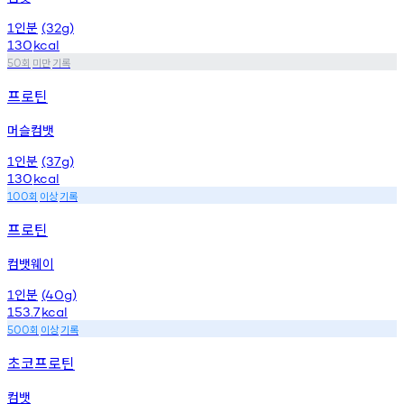
인분
1
(32g)
130
kcal
회
미만
기록
50
프로틴
머슬컴뱃
인분
1
(37g)
130
kcal
회
이상
기록
100
프로틴
컴뱃웨이
인분
1
(40g)
153.7
kcal
회
이상
기록
500
초코프로틴
컴뱃