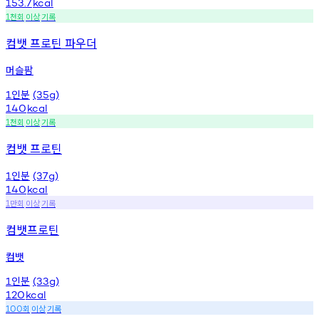
153.7
kcal
천회
이상
기록
1
컴뱃 프로틴 파우더
머슬팜
인분
1
(35g)
140
kcal
천회
이상
기록
1
컴뱃 프로틴
인분
1
(37g)
140
kcal
만회
이상
기록
1
컴뱃프로틴
컴뱃
인분
1
(33g)
120
kcal
회
이상
기록
100