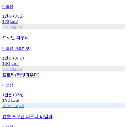
머슬팜
인분
1
(33g)
123
kcal
회
미만
기록
50
프로틴 파우더
머슬팜 머슬컴뱃
인분
1
(34g)
130
kcal
회
미만
기록
50
프로틴
컴뱃파우더
(
)
머슬팜
인분
1
(37g)
140
kcal
회
이상
기록
100
컴뱃 프로틴 파우더 바닐라
머슬팜