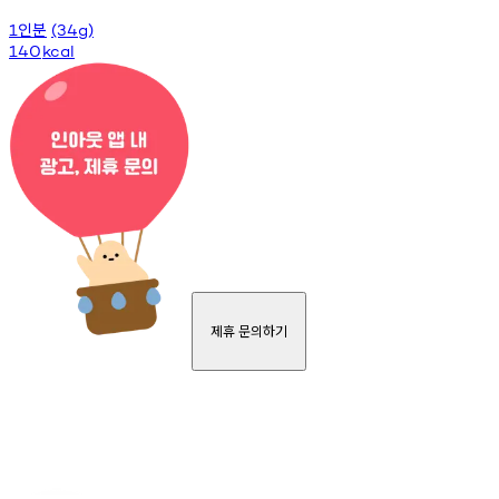
인분
1
(34g)
140
kcal
제휴 문의하기