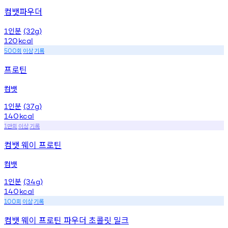
컴뱃파우더
인분
1
(32g)
120
kcal
회
이상
기록
500
프로틴
컴뱃
인분
1
(37g)
140
kcal
만회
이상
기록
1
컴뱃 웨이 프로틴
컴뱃
인분
1
(34g)
140
kcal
회
이상
기록
100
컴뱃 웨이 프로틴 파우더 초콜릿 밀크