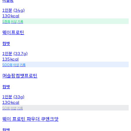
인분
1
(34g)
130
kcal
천회
이상
기록
5
웨이프로틴
컴뱃
인분
1
(33.7g)
135
kcal
회
이상
기록
500
머슬팜컴뱃프로틴
컴뱃
인분
1
(33g)
130
kcal
회
미만
기록
50
웨이 프로틴 파우더 쿠앤크맛
컴뱃