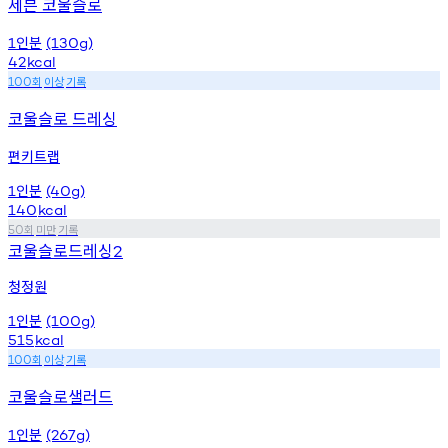
세븐 코울슬로
인분
1
(130g)
42
kcal
회
이상
기록
100
코울슬로 드레싱
편키트랩
인분
1
(40g)
140
kcal
회
미만
기록
50
코울슬로드레싱
2
청정원
인분
1
(100g)
515
kcal
회
이상
기록
100
코울슬로샐러드
인분
1
(267g)