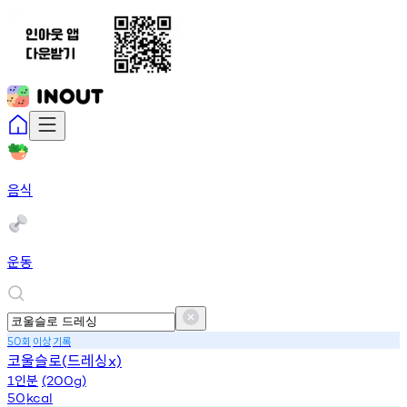
음식
운동
회
이상
기록
50
코울슬로
드레싱
(
x)
인분
1
(200g)
50
kcal