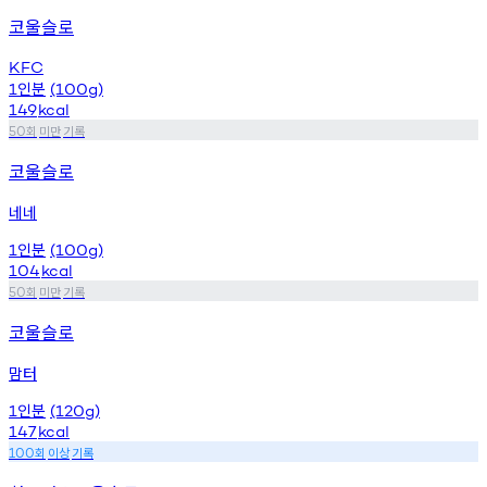
코울슬로
KFC
인분
1
(100g)
149
kcal
회
미만
기록
50
코울슬로
네네
인분
1
(100g)
104
kcal
회
미만
기록
50
코울슬로
맘터
인분
1
(120g)
147
kcal
회
이상
기록
100