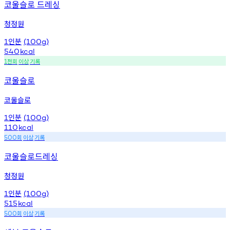
코울슬로 드레싱
청정원
인분
1
(100g)
540
kcal
천회
이상
기록
1
코울슬로
코울슬로
인분
1
(100g)
110
kcal
회
이상
기록
500
코울슬로드레싱
청정원
인분
1
(100g)
515
kcal
회
이상
기록
500