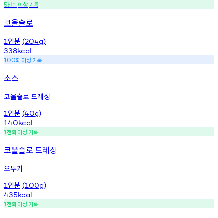
천회
이상
기록
5
코울슬로
인분
1
(204g)
338
kcal
회
이상
기록
100
소스
코울슬로 드레싱
인분
1
(40g)
140
kcal
천회
이상
기록
1
코울슬로 드레싱
오뚜기
인분
1
(100g)
435
kcal
천회
이상
기록
1