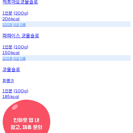
하프마요코울슬로
인분
1
(200g)
206
kcal
회
이상
기록
100
파파이스 코울슬로
인분
1
(100g)
150
kcal
회
이상
기록
100
코울슬로
프랭크
인분
1
(100g)
185
kcal