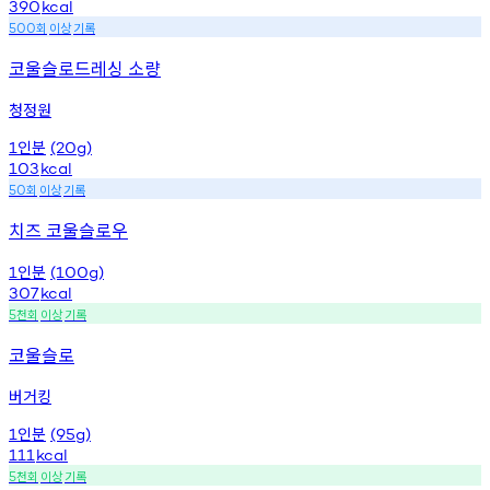
390
kcal
회
이상
기록
500
코울슬로드레싱 소량
청정원
인분
1
(20g)
103
kcal
회
이상
기록
50
치즈 코울슬로우
인분
1
(100g)
307
kcal
천회
이상
기록
5
코울슬로
버거킹
인분
1
(95g)
111
kcal
천회
이상
기록
5