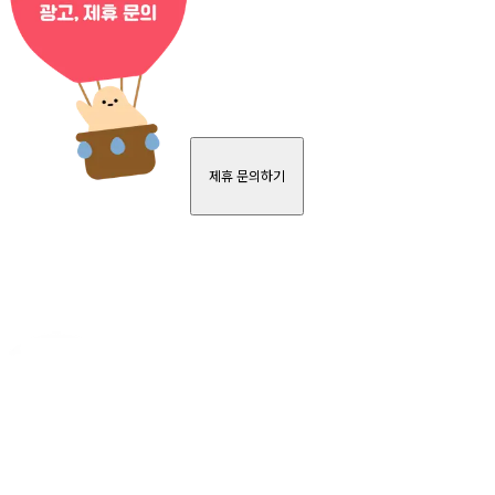
제휴 문의하기