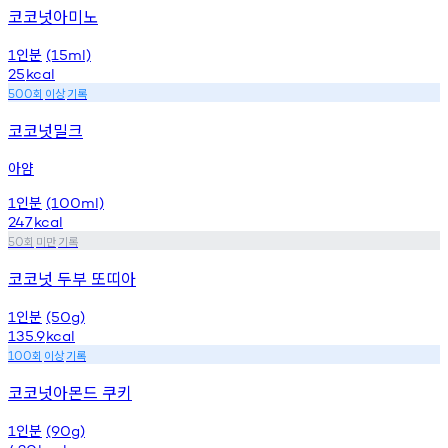
코코넛아미노
인분
1
(15ml)
25
kcal
회
이상
기록
500
코코넛밀크
아얌
인분
1
(100ml)
247
kcal
회
미만
기록
50
코코넛 두부 또띠아
인분
1
(50g)
135.9
kcal
회
이상
기록
100
코코넛아몬드 쿠키
인분
1
(90g)