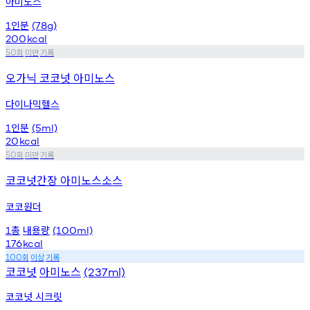
아미노스
인분
1
(78g)
200
kcal
회
미만
기록
50
오가닉 코코넛 아미노스
다이나믹헬스
인분
1
(5ml)
20
kcal
회
미만
기록
50
코코넛간장 아미노스소스
코코원더
총
내용량
1
(100ml)
176
kcal
회
이상
기록
100
코코넛
아미노스
(237ml)
코코넛 시크릿