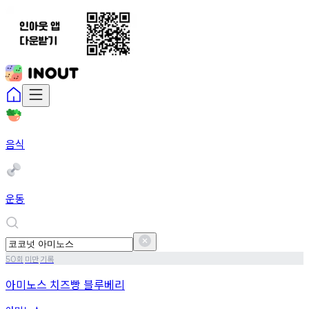
음식
운동
회
미만
기록
50
아미노스 치즈빵 블루베리