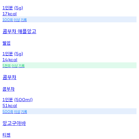
인분
1
(5g)
17
kcal
회
이상
기록
100
콤부차 애플망고
웰업
인분
1
(5g)
14
kcal
천회
이상
기록
5
콤부차
콤부차
인분
1
(500ml)
51
kcal
회
이상
기록
500
망고구아바
티젠