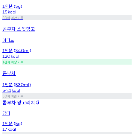
인분
1
(5g)
15
kcal
회
미만
기록
50
콤부차 스윗망고
에디드
인분
1
(340ml)
120
kcal
천회
이상
기록
1
콤부차
인분
1
(530ml)
54.1
kcal
회
미만
기록
50
콤부차
망고리치
🥭
담티
인분
1
(5g)
17
kcal