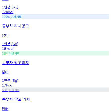
인분
1
(5g)
17
kcal
회
이상
기록
100
콤부차 리치망고
담터
인분
1
(5g)
18
kcal
천회
이상
기록
1
콤부차 망고리치
담터
인분
1
(5g)
17
kcal
회
미만
기록
50
콤부차 망고 리치
담터