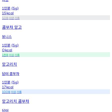
인분
1
(5g)
15
kcal
회
미만
기록
50
콤부차 망고
뷰니스
인분
1
(5g)
0
kcal
천회
이상
기록
1
망고리치
담터 콤부차
인분
1
(5g)
17
kcal
회
이상
기록
100
망고리치 콤부차
담터