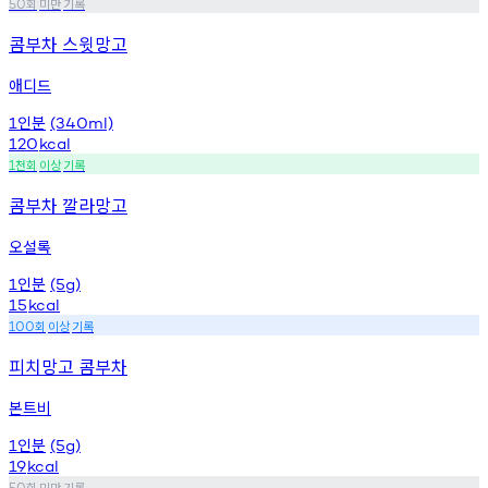
회
미만
기록
50
콤부차 스윗망고
애디드
인분
1
(340ml)
120
kcal
천회
이상
기록
1
콤부차 깔라망고
오설록
인분
1
(5g)
15
kcal
회
이상
기록
100
피치망고 콤부차
본트비
인분
1
(5g)
19
kcal
회
미만
기록
50