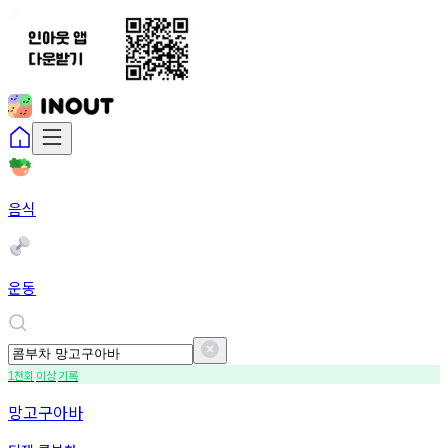
음식
운동
천회
이상
기록
1
망고구아바