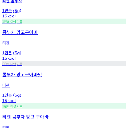
티젠 콤부차
인분
1
(5g)
15
kcal
천회
이상
기록
1
콤부차 망고구아바
티젠
인분
1
(5g)
15
kcal
회
미만
기록
50
콤부차 망고구아바맛
티젠
인분
1
(5g)
15
kcal
천회
이상
기록
1
티젠 콤부차 망고 구아바
티젠