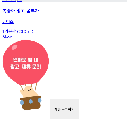
복숭아 망고 콤부차
유어스
기본량
1
(230ml)
6
kcal
제휴 문의하기