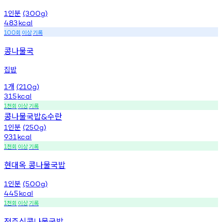
인분
1
(300g)
483
kcal
회
이상
기록
100
콩나물국
집밥
개
1
(210g)
315
kcal
천회
이상
기록
1
콩나물국밥
수란
&
인분
1
(250g)
931
kcal
천회
이상
기록
1
현대옥 콩나물국밥
인분
1
(500g)
445
kcal
천회
이상
기록
1
전주식콩나물국밥