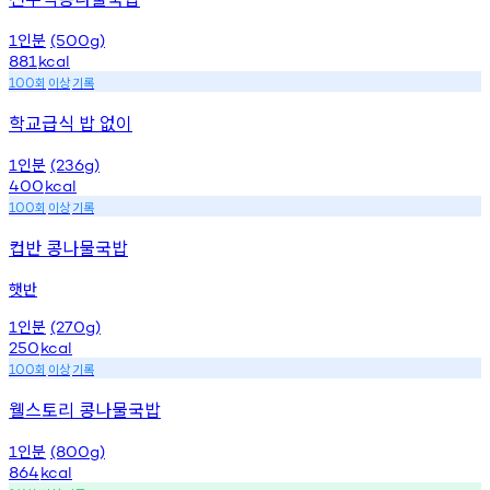
인분
1
(500g)
881
kcal
회
이상
기록
100
학교급식 밥 없이
인분
1
(236g)
400
kcal
회
이상
기록
100
컵반 콩나물국밥
햇반
인분
1
(270g)
250
kcal
회
이상
기록
100
웰스토리 콩나물국밥
인분
1
(800g)
864
kcal