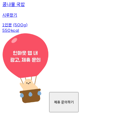
콩나물 국밥
시루향기
인분
1
(500g)
550
kcal
제휴 문의하기