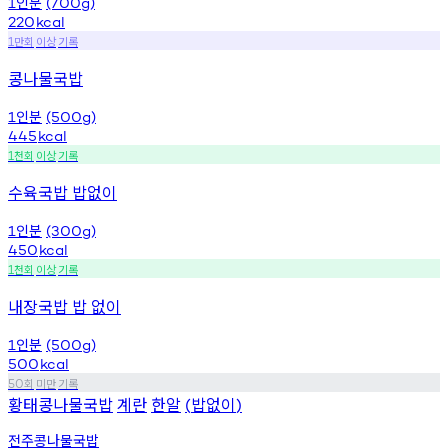
인분
1
(700g)
220
kcal
만회
이상
기록
1
콩나물국밥
인분
1
(500g)
445
kcal
천회
이상
기록
1
수육국밥 밥없이
인분
1
(300g)
450
kcal
천회
이상
기록
1
내장국밥 밥 없이
인분
1
(500g)
500
kcal
회
미만
기록
50
황태콩나물국밥
계란
한알
밥없이
(
)
전주콩나물국밥