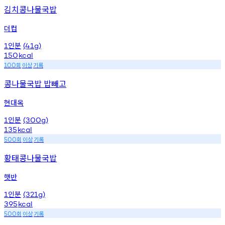
김치콩나물국밥
더컵
인분
1
(41g)
150
kcal
회
이상
기록
100
콩나물국밥 밥빼고
현대옥
인분
1
(300g)
135
kcal
회
이상
기록
500
황태콩나물국밥
햇반
인분
1
(321g)
395
kcal
회
이상
기록
500