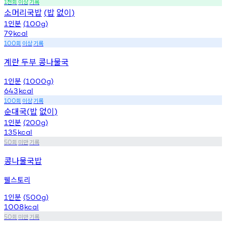
천회
이상
기록
1
소머리국밥
밥
없이
(
)
인분
1
(100g)
79
kcal
회
이상
기록
100
계란 두부 콩나물국
인분
1
(1000g)
643
kcal
회
이상
기록
100
순대국
밥
없이
(
)
인분
1
(200g)
135
kcal
회
미만
기록
50
콩나물국밥
웰스토리
인분
1
(500g)
1008
kcal
회
미만
기록
50