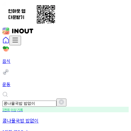
음식
운동
천회
이상
기록
1
콩나물국밥 밥없이