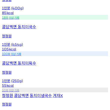
인분
1
(400g)
85
kcal
천회
이상
기록
1
콩담백면 동치미국수
청정원
인분
1
(454g)
105
kcal
회
이상
기록
100
콩담백면 동치미육수
청정원
인분
1
(250g)
55
kcal
회
미만
기록
50
청정원
콩담백면
동치미냉국수
겨자
X
청정원