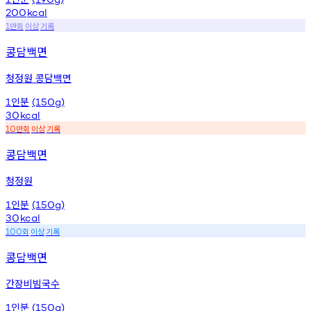
200
kcal
만회
이상
기록
1
콩담백면
청정원 콩담백면
인분
1
(150g)
30
kcal
만회
이상
기록
10
콩담백면
청정원
인분
1
(150g)
30
kcal
회
이상
기록
100
콩담백면
간장비빔국수
인분
1
(150g)