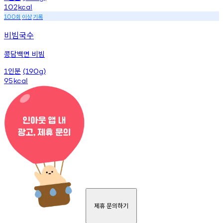
102
kcal
회
이상
기록
100
비빔국수
콩담백면 비빔
인분
1
(190g)
95
kcal
제휴 문의하기