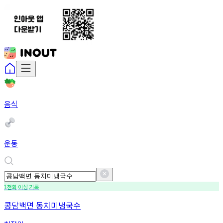
음식
운동
천회
이상
기록
1
콩담백면 동치미냉국수