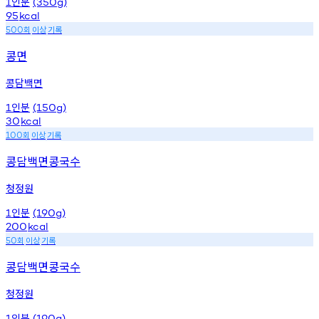
인분
1
(350g)
95
kcal
회
이상
기록
500
콩면
콩담백면
인분
1
(150g)
30
kcal
회
이상
기록
100
콩담백면콩국수
청정원
인분
1
(190g)
200
kcal
회
이상
기록
50
콩담백면콩국수
청정원
인분
1
(190g)