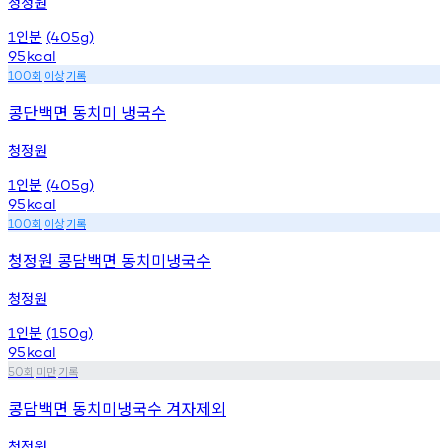
청정원
인분
1
(405g)
95
kcal
회
이상
기록
100
콩단백면 동치미 냉국수
청정원
인분
1
(405g)
95
kcal
회
이상
기록
100
청정원 콩담백면 동치미냉국수
청정원
인분
1
(150g)
95
kcal
회
미만
기록
50
콩담백면 동치미냉국수 겨자제외
청정원