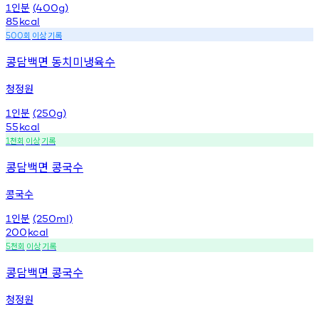
인분
1
(400g)
85
kcal
회
이상
기록
500
콩담백면 동치미냉육수
청정원
인분
1
(250g)
55
kcal
천회
이상
기록
1
콩담백면 콩국수
콩국수
인분
1
(250ml)
200
kcal
천회
이상
기록
5
콩담백면 콩국수
청정원