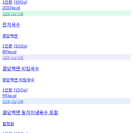
인분
1
(190g)
200
kcal
천회
이상
기록
1
잔치국수
콩담백면
인분
1
(202g)
89
kcal
만회
이상
기록
1
콩담백면 비빔국수
콩담백면 비빔국수
인분
1
(150g)
95
kcal
회
이상
기록
50
콩담백면 동치미냉육수 포함
철정원