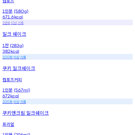
컴포즈
인분
1
(580g)
671.6
kcal
만회
이상
기록
1
밀크 쉐이크
잔
1
(283g)
382
kcal
회
이상
기록
100
쿠키 밀크쉐이크
컴포즈커피
인분
1
(567ml)
672
kcal
회
이상
기록
100
쿠키앤크림 밀크쉐이크
프리얼
인분
1
(296ml)