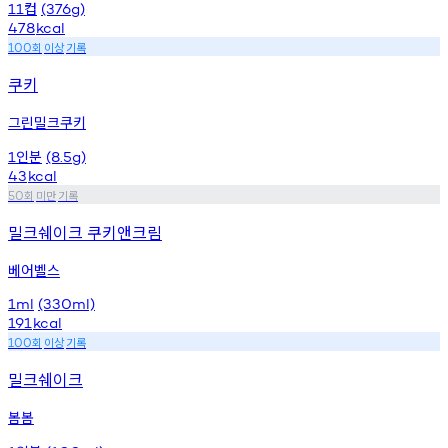
컵
11
(376g)
478
kcal
회
이상
기록
100
쿠키
그린밀크쿠키
인분
1
(8.5g)
43
kcal
회
미만
기록
50
밀크쉐이크 쿠키앤크림
베어벨스
1ml
(330ml)
191
kcal
회
이상
기록
100
밀크쉐이크
봄봄