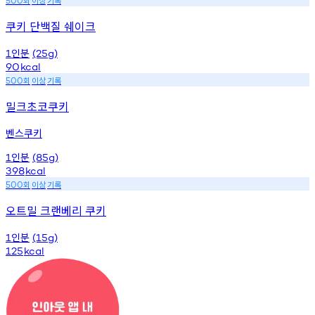
500
쿠키 단백질 쉐이크
인분
1
(25g)
90
kcal
회
이상
기록
500
밀크초코쿠키
벤스쿠키
인분
1
(85g)
398
kcal
회
이상
기록
500
오트밀 크랜베리 쿠키
인분
1
(15g)
125
kcal