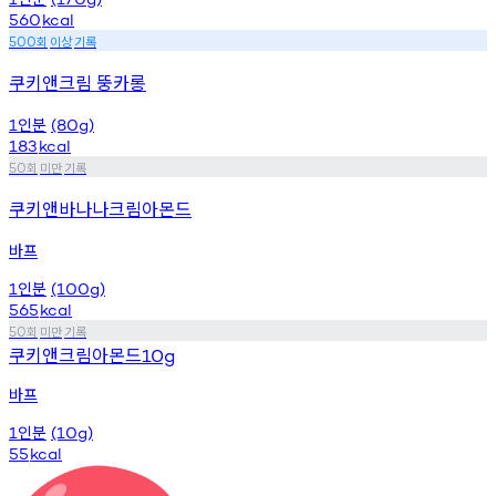
560
kcal
회
이상
기록
500
쿠키앤크림 뚱카롱
인분
1
(80g)
183
kcal
회
미만
기록
50
쿠키앤바나나크림아몬드
바프
인분
1
(100g)
565
kcal
회
미만
기록
50
쿠키앤크림아몬드
10g
바프
인분
1
(10g)
55
kcal