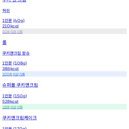
허쉬
인분
1
(40g)
210
kcal
회
미만
기록
50
롤
쿠키앤크림 왕슈
인분
1
(108g)
386
kcal
회
이상
기록
100
슈퍼볼 쿠키앤크림
인분
1
(150g)
528
kcal
천회
이상
기록
1
쿠키앤크림케이크
인분
1
(170g)