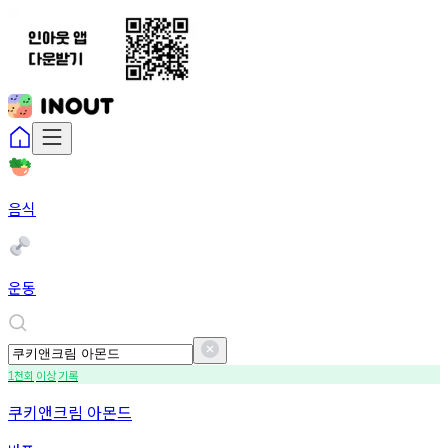
음식
운동
천회
이상
기록
1
쿠키앤크림 아몬드