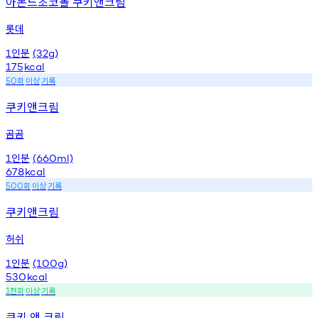
아몬드초코볼 쿠키앤크림
롯데
인분
1
(32g)
175
kcal
회
이상
기록
50
쿠키앤크림
곰곰
인분
1
(660ml)
678
kcal
회
이상
기록
500
쿠키앤크림
허쉬
인분
1
(100g)
530
kcal
천회
이상
기록
1
쿠키 앤 크림