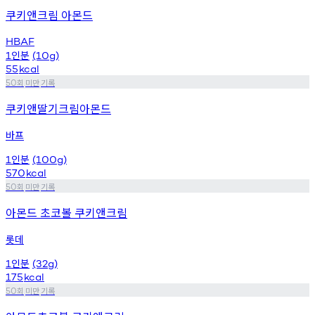
쿠키앤크림 아몬드
HBAF
인분
1
(10g)
55
kcal
회
미만
기록
50
쿠키앤딸기크림아몬드
바프
인분
1
(100g)
570
kcal
회
미만
기록
50
아몬드 초코볼 쿠키앤크림
롯데
인분
1
(32g)
175
kcal
회
미만
기록
50