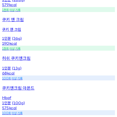
579
kcal
천회
이상
기록
1
쿠키 앤 크림
쿠키 앤 크림
인분
1
(36g)
190
kcal
천회
이상
기록
1
허쉬 쿠키앤크림
인분
1
(13g)
68
kcal
회
이상
기록
100
쿠키앤크림 아몬드
Hbaf
인분
1
(100g)
575
kcal
회
이상
기록
100