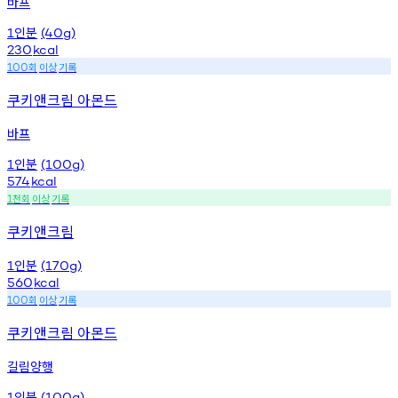
바프
인분
1
(40g)
230
kcal
회
이상
기록
100
쿠키앤크림 아몬드
바프
인분
1
(100g)
574
kcal
천회
이상
기록
1
쿠키앤크림
인분
1
(170g)
560
kcal
회
이상
기록
100
쿠키앤크림 아몬드
길림양행
인분
1
(100g)