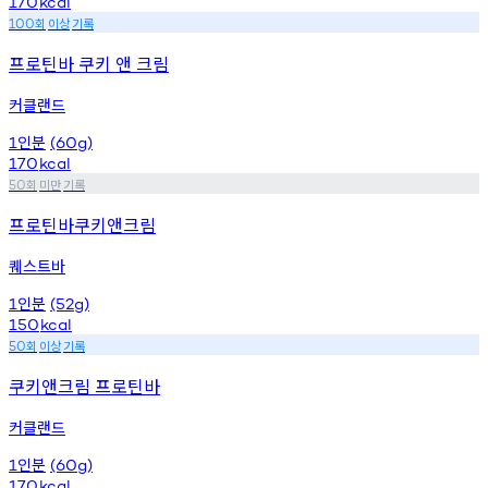
170
kcal
회
이상
기록
100
프로틴바 쿠키 앤 크림
커클랜드
인분
1
(60g)
170
kcal
회
미만
기록
50
프로틴바쿠키앤크림
퀘스트바
인분
1
(52g)
150
kcal
회
이상
기록
50
쿠키앤크림 프로틴바
커클랜드
인분
1
(60g)
170
kcal