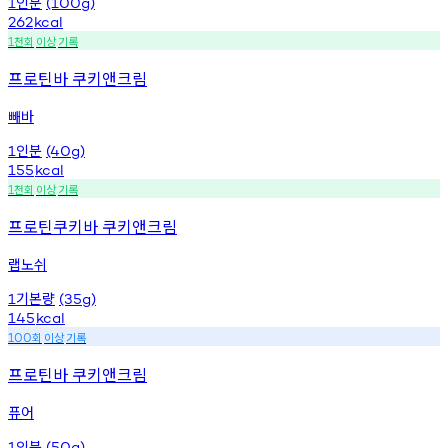
인분
1
(100g)
262
kcal
천회
이상
기록
1
프로틴바 쿠키앤크림
빼바
인분
1
(40g)
155
kcal
천회
이상
기록
1
프로틴쿠키바 쿠키앤크림
랩노쉬
기본량
1
(35g)
145
kcal
회
이상
기록
100
프로틴바 쿠키앤크림
퓨어
인분
1
(50g)