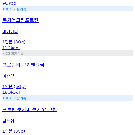
90
kcal
회
이상
기록
100
쿠키앤크림프로틴
마이바디
인분
1
(30g)
110
kcal
회
미만
기록
50
프로틴바 쿠키앤크림
머슬밀크
인분
1
(50g)
180
kcal
회
이상
기록
100
프로틴 쿠키바 쿠키 앤 크림
랩노쉬
인분
1
(35g)