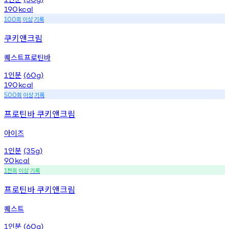
190
kcal
회
이상
기록
100
쿠키앤크림
퀘스트프로틴바
인분
1
(60g)
190
kcal
회
이상
기록
500
프로틴바 쿠키앤크림
아이즈
인분
1
(35g)
90
kcal
천회
이상
기록
1
프로틴바 쿠키앤크림
퀘스트
인분
1
(60g)