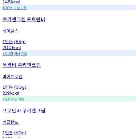
145
kcal
회
이상
기록
100
쿠키앤크림 프로틴바
베어벨스
인분
1
(55g)
200
kcal
회
이상
기록
500
육겹바 쿠키앤크림
마이프로틴
인분
1
(60g)
219
kcal
천회
이상
기록
1
프로틴바 쿠키앤크림
커클랜드
인분
1
(60g)