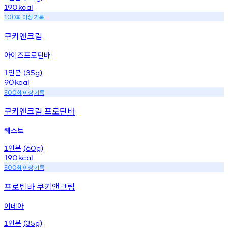
190
kcal
회
이상
기록
100
쿠키앤크림
아이즈프로틴바
인분
1
(35g)
90
kcal
회
이상
기록
500
쿠키앤크림 프로틴바
퀘스트
인분
1
(60g)
190
kcal
회
이상
기록
500
프로틴바 쿠키앤크림
이데아
인분
1
(35g)