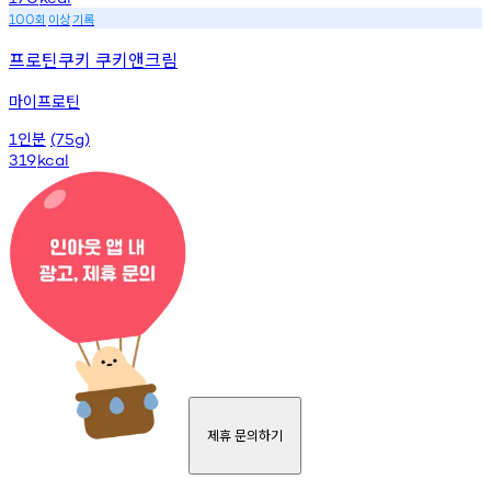
회
이상
기록
100
프로틴쿠키 쿠키앤크림
마이프로틴
인분
1
(75g)
319
kcal
제휴 문의하기