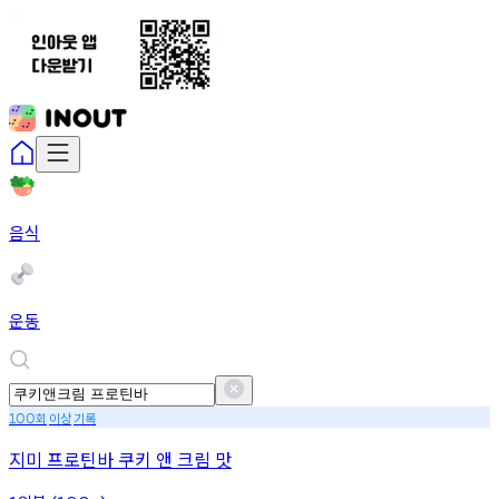
음식
운동
회
이상
기록
100
지미 프로틴바 쿠키 앤 크림 맛