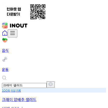
음식
운동
회
이상
기록
100
크래미 양배추 샐러드