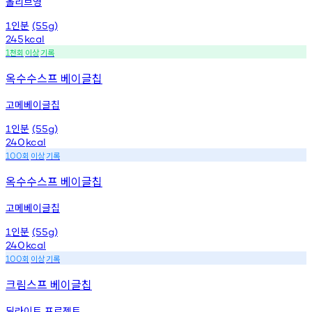
올리브영
인분
1
(55g)
245
kcal
천회
이상
기록
1
옥수수스프 베이글칩
고메베이글칩
인분
1
(55g)
240
kcal
회
이상
기록
100
옥수수스프 베이글칩
고메베이글칩
인분
1
(55g)
240
kcal
회
이상
기록
100
크림스프 베이글칩
딜라이트 프로젝트