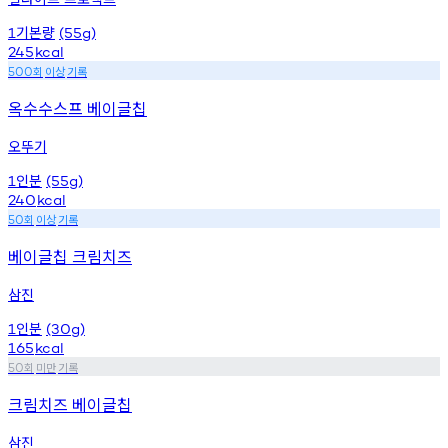
기본량
1
(55g)
245
kcal
회
이상
기록
500
옥수수스프 베이글칩
오뚜기
인분
1
(55g)
240
kcal
회
이상
기록
50
베이글칩 크림치즈
삼진
인분
1
(30g)
165
kcal
회
미만
기록
50
크림치즈 베이글칩
삼진