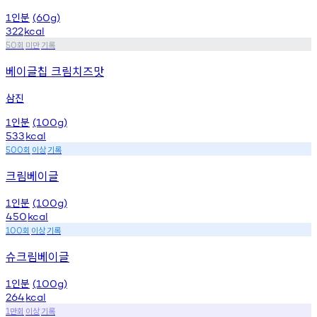
인분
1
(60g)
322
kcal
회
미만
기록
50
베이글칩 크림치즈맛
삼진
인분
1
(100g)
533
kcal
회
이상
기록
500
크림베이글
인분
1
(100g)
450
kcal
회
이상
기록
100
슈크림베이글
인분
1
(100g)
264
kcal
만회
이상
기록
1