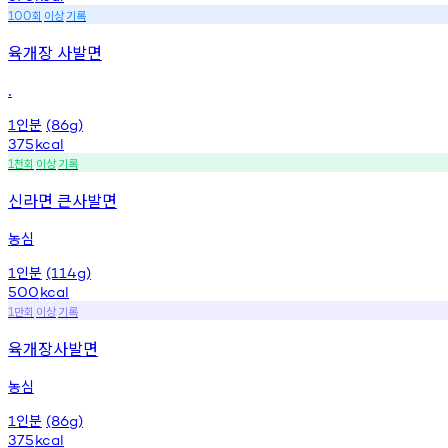
회
이상
기록
100
육개장 사발면
.
인분
1
(86g)
375
kcal
천회
이상
기록
1
신라면 큰사발면
농심
인분
1
(114g)
500
kcal
만회
이상
기록
1
육개장사발면
농심
인분
1
(86g)
375
kcal