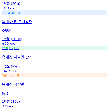
인분
1
(20g)
100
kcal
회
이상
기록
100
특 육개장 큰사발면
오뚜기
인분
1
(103g)
460
kcal
천회
이상
기록
1
육개장 사발면 반개
인분
1
(42g)
187.5
kcal
만회
이상
기록
5
육개장 사발면
농심
인분
1
(86g)
375
kcal