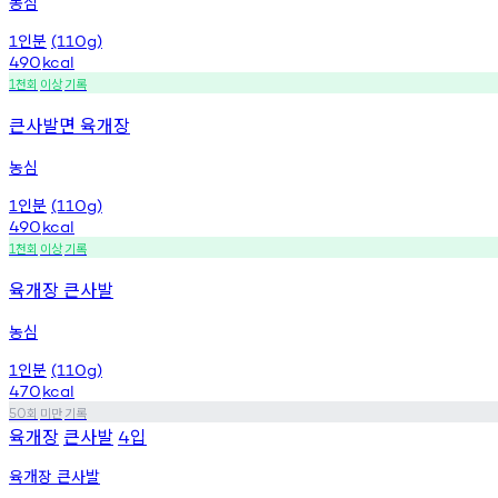
농심
인분
1
(110g)
490
kcal
천회
이상
기록
1
큰사발면 육개장
농심
인분
1
(110g)
490
kcal
천회
이상
기록
1
육개장 큰사발
농심
인분
1
(110g)
470
kcal
회
미만
기록
50
육개장
큰사발
입
4
육개장 큰사발