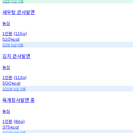
천회
이상
기록
5
새우탕 큰사발면
농심
인분
1
(115g)
510
kcal
회
이상
기록
50
김치 큰사발면
농심
인분
1
(112g)
500
kcal
회
이상
기록
100
육개장사발면 중
농심
인분
1
(86g)
375
kcal
회
이상
기록
100