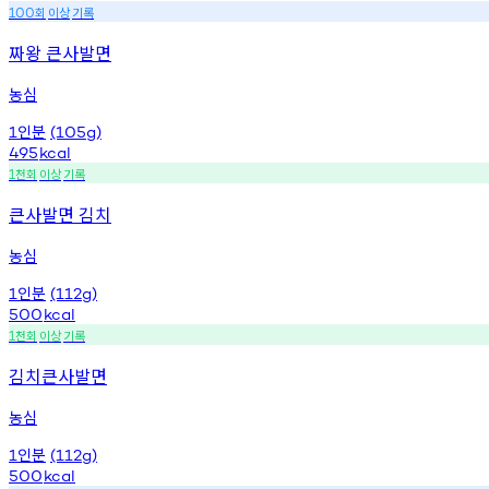
회
이상
기록
100
짜왕 큰사발면
농심
인분
1
(105g)
495
kcal
천회
이상
기록
1
큰사발면 김치
농심
인분
1
(112g)
500
kcal
천회
이상
기록
1
김치큰사발면
농심
인분
1
(112g)
500
kcal