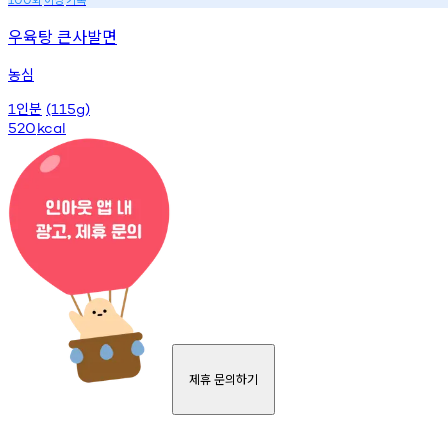
우육탕 큰사발면
농심
인분
1
(115g)
520
kcal
제휴 문의하기