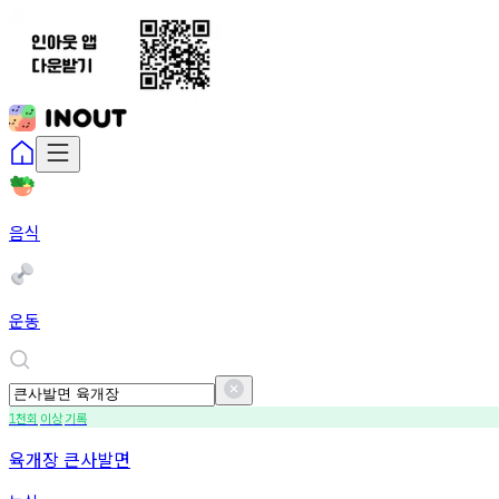
음식
운동
천회
이상
기록
1
육개장 큰사발면