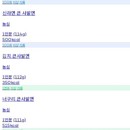
회
이상
기록
100
신라면 큰 사발면
농심
인분
1
(114g)
500
kcal
회
이상
기록
100
김치 큰사발면
농심
인분
1
(112g)
350
kcal
천회
이상
기록
1
너구리 큰사발면
농심
인분
1
(111g)
515
kcal