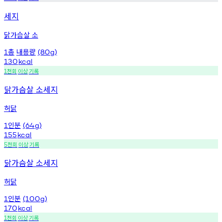
세지
닭가슴살 소
총
내용량
1
(80g)
130
kcal
천회
이상
기록
1
닭가슴살 소세지
허닭
인분
1
(64g)
155
kcal
천회
이상
기록
5
닭가슴살 소세지
허닭
인분
1
(100g)
170
kcal
천회
이상
기록
1