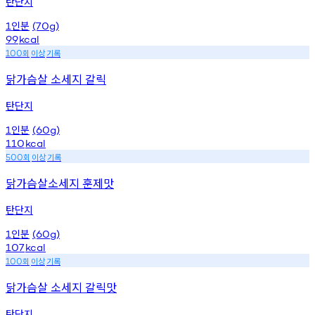
탄단지
인분
1
(70g)
99
kcal
회
이상
기록
100
닭가슴살 소세지 갈릭
탄단지
인분
1
(60g)
110
kcal
회
이상
기록
500
닭가슴살소세지 훈제맛
탄단지
인분
1
(60g)
107
kcal
회
이상
기록
100
닭가슴살 소세지 갈릭맛
탄단지