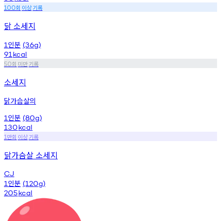
회
이상
기록
100
닭 소세지
인분
1
(36g)
91
kcal
회
미만
기록
50
소세지
닭가슴살의
인분
1
(80g)
130
kcal
만회
이상
기록
1
닭가슴살 소세지
CJ
인분
1
(120g)
205
kcal