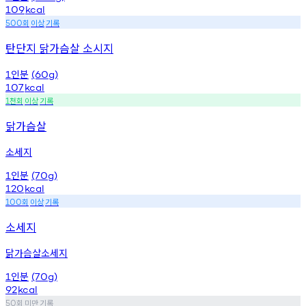
109
kcal
회
이상
기록
500
탄단지 닭가슴살 소시지
인분
1
(60g)
107
kcal
천회
이상
기록
1
닭가슴살
소세지
인분
1
(70g)
120
kcal
회
이상
기록
100
소세지
닭가슴살소세지
인분
1
(70g)
92
kcal
회
미만
기록
50