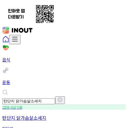
음식
운동
천회
이상
기록
1
탄단지 닭가슴살소세지