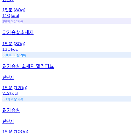
인분
1
(60g)
110
kcal
만회
이상
기록
1
닭가슴살소세지
인분
1
(80g)
130
kcal
회
이상
기록
500
닭가슴살 소세지 할라피뇨
탄단지
인분
1
(120g)
212
kcal
회
이상
기록
50
닭가슴살
탄단지
인분
1
(100g)