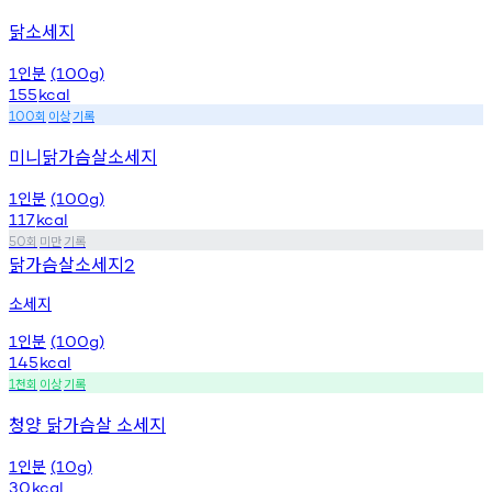
닭소세지
인분
1
(100g)
155
kcal
회
이상
기록
100
미니닭가슴살소세지
인분
1
(100g)
117
kcal
회
미만
기록
50
닭가슴살소세지
2
소세지
인분
1
(100g)
145
kcal
천회
이상
기록
1
청양 닭가슴살 소세지
인분
1
(10g)
30
kcal