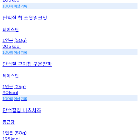
회
이상
기록
100
단백질 칩 스윗밀크맛
테이스틴
인분
1
(50g)
205
kcal
회
이상
기록
100
단백질 구이칩 구운양파
테이스틴
인분
1
(25g)
90
kcal
회
이상
기록
100
단백질칩 나쵸치즈
종근당
인분
1
(50g)
195
kcal