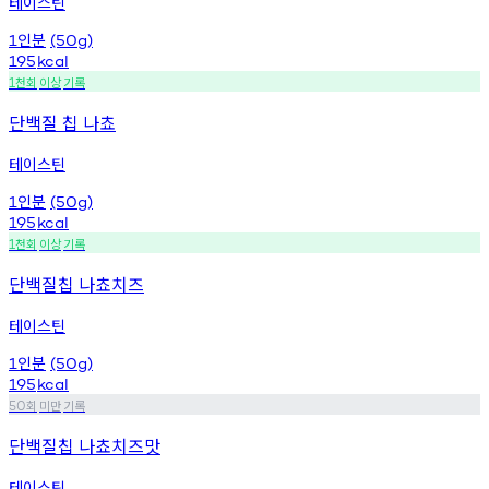
테이스틴
인분
1
(50g)
195
kcal
천회
이상
기록
1
단백질 칩 나쵸
테이스틴
인분
1
(50g)
195
kcal
천회
이상
기록
1
단백질칩 나쵸치즈
테이스틴
인분
1
(50g)
195
kcal
회
미만
기록
50
단백질칩 나쵸치즈맛
테이스틴