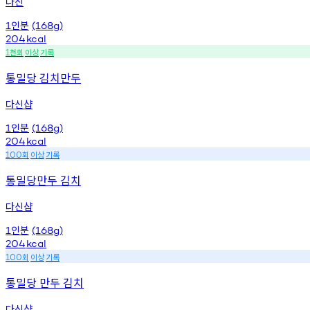
다신
인분
1
(168g)
204
kcal
천회
이상
기록
1
통밀당 김치만두
다신샵
인분
1
(168g)
204
kcal
회
이상
기록
100
통밀당만두 김치
다신샵
인분
1
(168g)
204
kcal
회
이상
기록
100
통밀당 만두 김치
다신샵