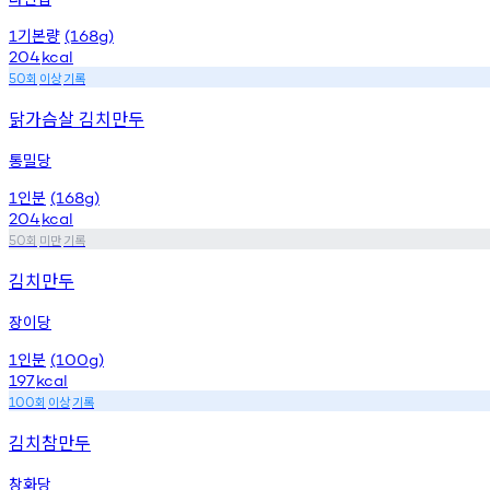
기본량
1
(168g)
204
kcal
회
이상
기록
50
닭가슴살 김치만두
통밀당
인분
1
(168g)
204
kcal
회
미만
기록
50
김치만두
장이당
인분
1
(100g)
197
kcal
회
이상
기록
100
김치참만두
창화당