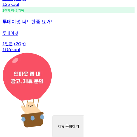
125
kcal
천회
이상
기록
1
투데이넛 너트한줌 요거트
투데이넛
인분
1
(20g)
106
kcal
제휴 문의하기