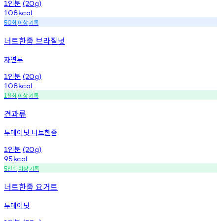
인분
1
(20g)
108
kcal
회
이상
기록
50
너트한줌 브라질넛
자연루
인분
1
(20g)
108
kcal
천회
이상
기록
1
견과류
투데이넛 너트한줌
인분
1
(20g)
95
kcal
천회
이상
기록
5
너트한줌 요거트
투데이넛