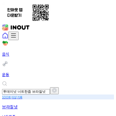
음식
운동
회
이상
기록
100
브라질넛