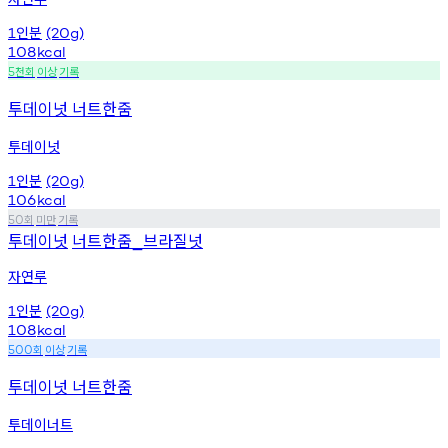
인분
1
(20g)
108
kcal
천회
이상
기록
5
투데이넛 너트한줌
투데이넛
인분
1
(20g)
106
kcal
회
미만
기록
50
투데이넛
너트한줌
브라질넛
_
자연루
인분
1
(20g)
108
kcal
회
이상
기록
500
투데이넛 너트한줌
투데이너트