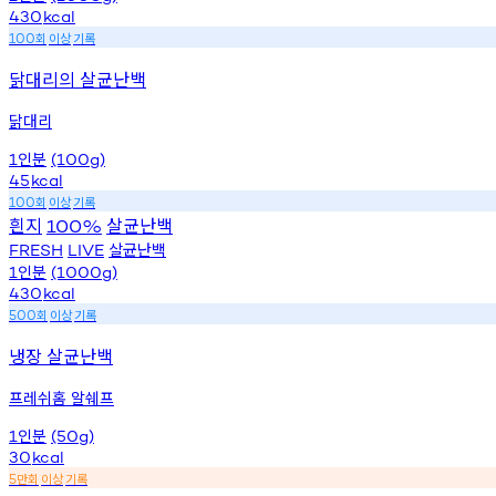
430
kcal
회
이상
기록
100
닭대리의 살균난백
닭대리
인분
1
(100g)
45
kcal
회
이상
기록
100
흰지
살균난백
100%
살균난백
FRESH
LIVE
인분
1
(1000g)
430
kcal
회
이상
기록
500
냉장 살균난백
프레쉬홈 알쉐프
인분
1
(50g)
30
kcal
만회
이상
기록
5