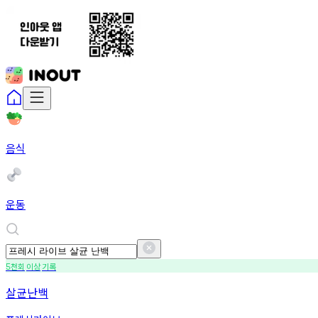
음식
운동
천회
이상
기록
5
살균난백