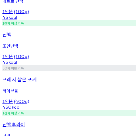
메트로 난백
인분
1
(100g)
45
kcal
천회
이상
기록
1
난백
조인난백
인분
1
(100g)
45
kcal
회
미만
기록
50
프레시 살몬 포케
라이브볼
인분
1
(400g)
450
kcal
천회
이상
기록
1
난백후라이
난백