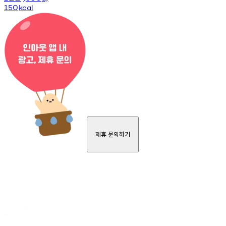
150
kcal
제휴 문의하기