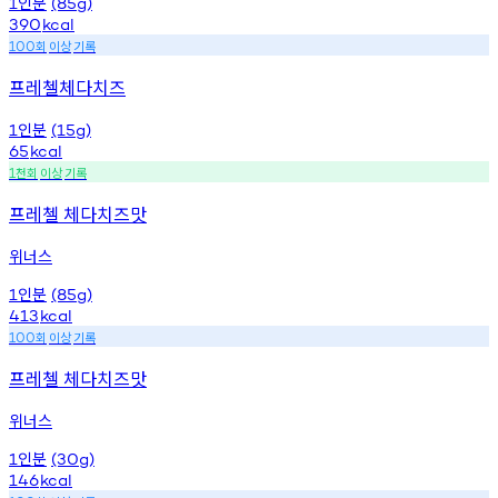
인분
1
(85g)
390
kcal
회
이상
기록
100
프레첼체다치즈
인분
1
(15g)
65
kcal
천회
이상
기록
1
프레첼 체다치즈맛
위너스
인분
1
(85g)
413
kcal
회
이상
기록
100
프레첼 체다치즈맛
위너스
인분
1
(30g)
146
kcal