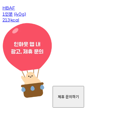
HBAF
인분
1
(40g)
213
kcal
제휴 문의하기