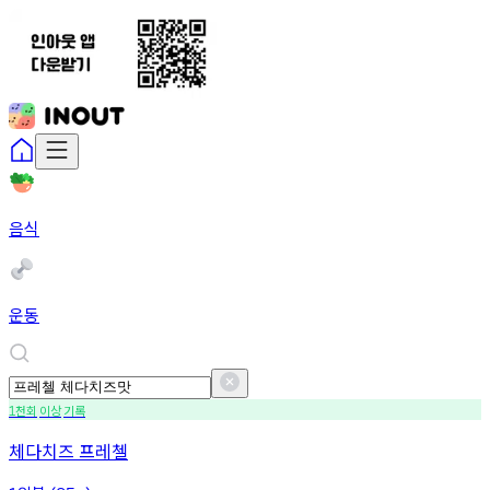
음식
운동
천회
이상
기록
1
체다치즈 프레첼