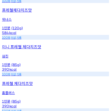
회
이상
기록
100
프레첼체다치즈맛
위너스
인분
1
(120g)
584
kcal
회
이상
기록
100
미니 프레첼 체다치즈맛
삼진
인분
1
(85g)
390
kcal
회
이상
기록
100
프레첼 체다치즈맛
홈플러스
인분
1
(85g)
390
kcal
회
이상
기록
500