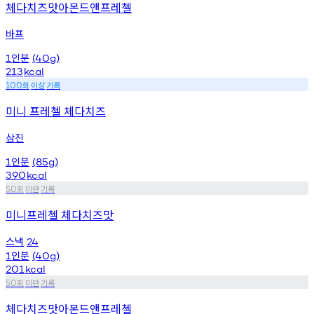
체다치즈맛아몬드앤프레첼
바프
인분
1
(40g)
213
kcal
회
이상
기록
100
미니 프레첼 체다치즈
삼진
인분
1
(85g)
390
kcal
회
미만
기록
50
미니프레첼 체다치즈맛
스낵
24
인분
1
(40g)
201
kcal
회
미만
기록
50
체다치즈맛아몬드앤프레첼