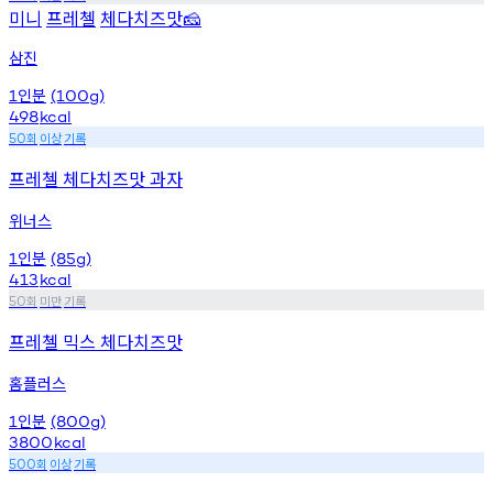
미니
프레첼
체다치즈맛
🧀
삼진
인분
1
(100g)
498
kcal
회
이상
기록
50
프레첼 체다치즈맛 과자
위너스
인분
1
(85g)
413
kcal
회
미만
기록
50
프레첼 믹스 체다치즈맛
홈플러스
인분
1
(800g)
3800
kcal
회
이상
기록
500