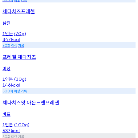
체다치즈프레첼
삼진
인분
1
(70g)
347
kcal
회
이상
기록
50
프레첼 체다치즈
미성
인분
1
(30g)
146
kcal
회
이상
기록
500
체다치즈맛 아몬드앤프레첼
바프
인분
1
(100g)
537
kcal
회
미만
기록
50