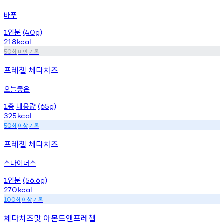
바푸
인분
1
(40g)
218
kcal
회
미만
기록
50
프레첼 체다치즈
오늘좋은
총
내용량
1
(65g)
325
kcal
회
이상
기록
50
프레첼 체다치즈
스나이더스
인분
1
(56.6g)
270
kcal
회
이상
기록
100
체다치즈맛 아몬드앤프레첼