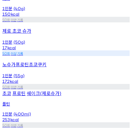
인분
1
(40g)
150
kcal
회
미만
기록
50
제로 초코 슈가
인분
1
(50g)
17
kcal
회
이상
기록
50
노슈가프로틴초코쿠키
인분
1
(55g)
172
kcal
회
미만
기록
50
초코
프로틴
쉐이크
제로슈가
(
)
플틴
인분
1
(400ml)
253
kcal
회
미만
기록
50