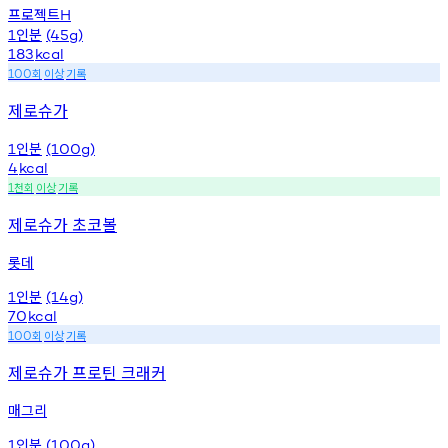
프로젝트
H
인분
1
(45g)
183
kcal
회
이상
기록
100
제로슈가
인분
1
(100g)
4
kcal
천회
이상
기록
1
제로슈가 초코볼
롯데
인분
1
(14g)
70
kcal
회
이상
기록
100
제로슈가 프로틴 크래커
매그리
인분
1
(100g)