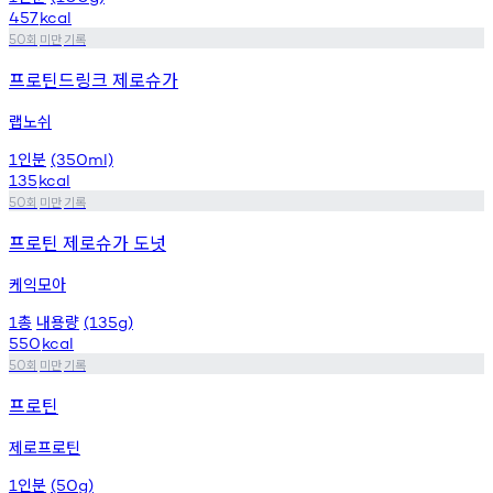
457
kcal
회
미만
기록
50
프로틴드링크 제로슈가
랩노쉬
인분
1
(350ml)
135
kcal
회
미만
기록
50
프로틴 제로슈가 도넛
케익모아
총
내용량
1
(135g)
550
kcal
회
미만
기록
50
프로틴
제로프로틴
인분
1
(50g)