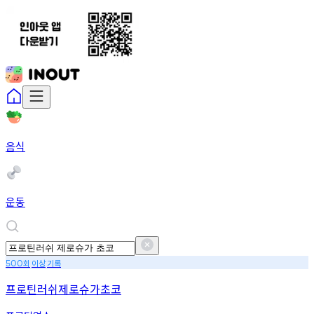
음식
운동
회
이상
기록
500
프로틴러쉬제로슈가초코