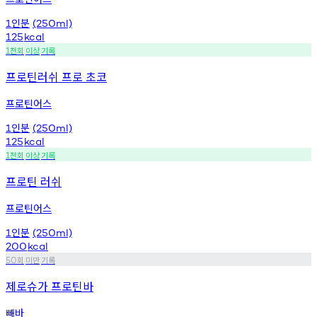
인분
1
(250ml)
125
kcal
천회
이상
기록
1
프로틴러쉬 프로 초코
프로틴어스
인분
1
(250ml)
125
kcal
천회
이상
기록
1
프로틴 러쉬
프로틴어스
인분
1
(250ml)
200
kcal
회
미만
기록
50
제로슈가 프로틴바
빼바