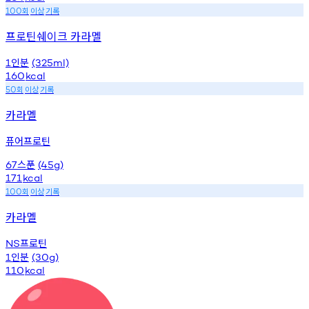
회
이상
기록
100
프로틴쉐이크 카라멜
인분
1
(325ml)
160
kcal
회
이상
기록
50
카라멜
퓨어프로틴
스푼
67
(45g)
171
kcal
회
이상
기록
100
카라멜
프로틴
NS
인분
1
(30g)
110
kcal