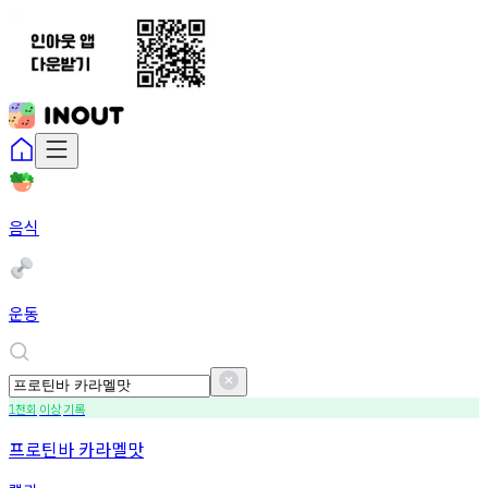
음식
운동
천회
이상
기록
1
프로틴바 카라멜맛