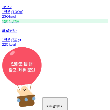
Think
인분
1
(100g)
230
kcal
천회
이상
기록
1
프로틴바
인분
1
(50g)
220
kcal
제휴 문의하기