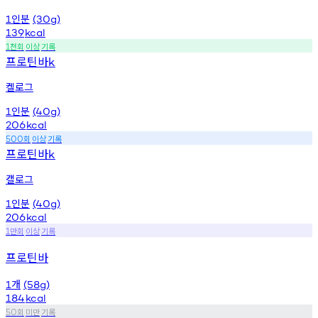
인분
1
(30g)
139
kcal
천회
이상
기록
1
프로틴바
k
켈로그
인분
1
(40g)
206
kcal
회
이상
기록
500
프로틴바
k
캘로그
인분
1
(40g)
206
kcal
만회
이상
기록
1
프로틴바
개
1
(58g)
184
kcal
회
미만
기록
50