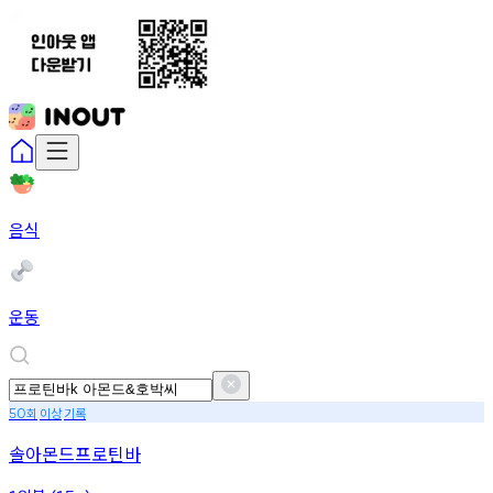
음식
운동
회
이상
기록
50
솔아몬드프로틴바