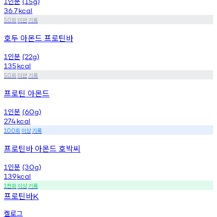
인분
1
(15g)
36.7
kcal
회
미만
기록
50
호두 아몬드 프로틴바
인분
1
(22g)
135
kcal
회
미만
기록
50
프로틴 아몬드
인분
1
(60g)
274
kcal
회
이상
기록
100
프로틴바 아몬드 호박씨
인분
1
(30g)
139
kcal
천회
이상
기록
1
프로틴바
K
켈로그