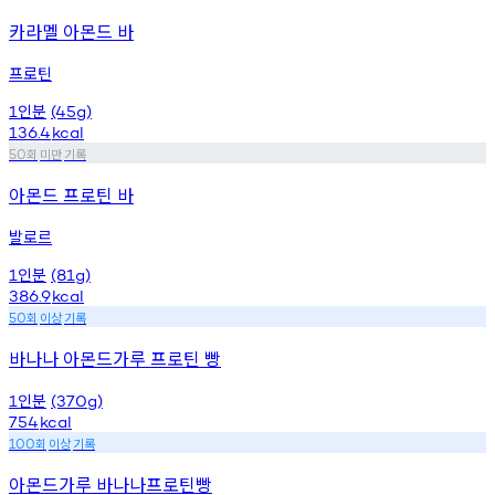
카라멜 아몬드 바
프로틴
인분
1
(45g)
136.4
kcal
회
미만
기록
50
아몬드 프로틴 바
발로르
인분
1
(81g)
386.9
kcal
회
이상
기록
50
바나나 아몬드가루 프로틴 빵
인분
1
(370g)
754
kcal
회
이상
기록
100
아몬드가루 바나나프로틴빵