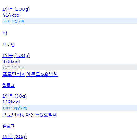
인분
1
(100g)
414
kcal
회
이상
기록
50
바
프로틴
인분
1
(100g)
375
kcal
회
미만
기록
50
프로틴바
아몬드
호박씨
K
&
켈로그
인분
1
(30g)
139
kcal
회
이상
기록
100
프로틴바
아몬드
호박씨
k
&
캘로그
인분
1
(30g)