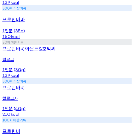
139
kcal
회
이상
기록
500
프로틴바바
인분
1
(35g)
150
kcal
회
미만
기록
50
프로틴바
아몬드
호박씨
K
&
켈로그
인분
1
(30g)
139
kcal
회
이상
기록
500
프로틴바
K
켈로그사
인분
1
(40g)
210
kcal
회
이상
기록
100
프로틴바