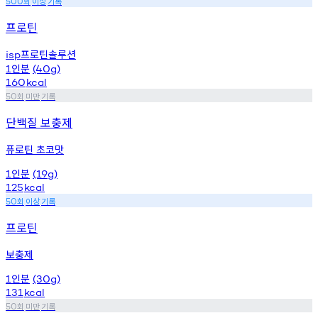
회
이상
기록
500
프로틴
프로틴솔루션
isp
인분
1
(40g)
160
kcal
회
미만
기록
50
단백질 보충제
퓨로틴 초코맛
인분
1
(19g)
125
kcal
회
이상
기록
50
프로틴
보충제
인분
1
(30g)
131
kcal
회
미만
기록
50