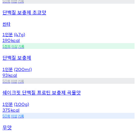
회
미만
기록
50
단백질 보충제 초코맛
씬타
인분
1
(47g)
190
kcal
천회
이상
기록
5
단백질 보충제
인분
1
(200ml)
93
kcal
회
미만
기록
50
쉐이크핏 단백질 프로틴 보충제 곡물맛
인분
1
(100g)
375
kcal
회
이상
기록
50
무맛