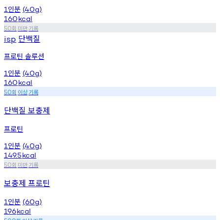
인분
1
(40g)
160
kcal
회
미만
기록
50
단백질
isp
프로틴 솔루션
인분
1
(40g)
160
kcal
회
이상
기록
50
단백질 보충제
프로틴
인분
1
(40g)
149.5
kcal
회
미만
기록
50
보충제 프로틴
인분
1
(60g)
196
kcal