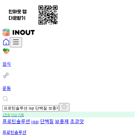
음식
운동
천회
이상
기록
1
프로틴솔루션
단백질
보충제
초코맛
isp
프로틴솔루션