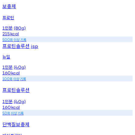
보충제
프로틴
인분
1
(80g)
215
kcal
회
이상
기록
500
프로틴솔루션
isp
뉴밀
인분
1
(40g)
160
kcal
회
이상
기록
100
프로틴솔루션
인분
1
(40g)
160
kcal
회
이상
기록
50
단백질보충제