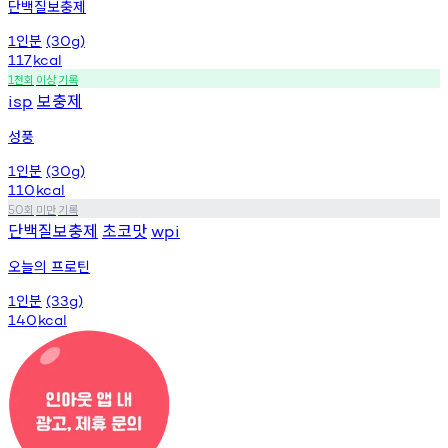
단백질보충제
인분
1
(30g)
117
kcal
천회
이상
기록
1
보충제
isp
성풍
인분
1
(30g)
110
kcal
회
미만
기록
50
단백질보충제
초코맛
wpi
오늘의 프로틴
인분
1
(33g)
140
kcal