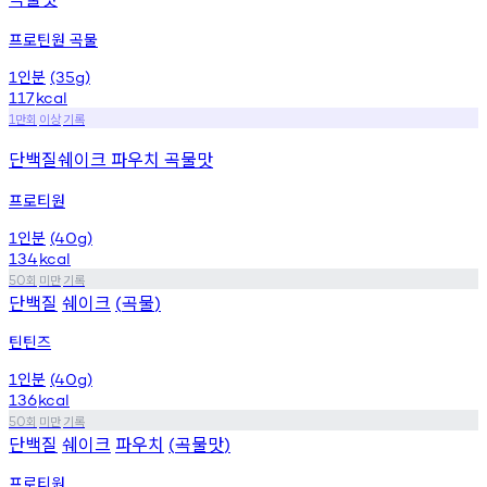
프로틴원 곡물
인분
1
(35g)
117
kcal
만회
이상
기록
1
단백질쉐이크 파우치 곡물맛
프로티원
인분
1
(40g)
134
kcal
회
미만
기록
50
단백질
쉐이크
곡물
(
)
틴틴즈
인분
1
(40g)
136
kcal
회
미만
기록
50
단백질
쉐이크
파우치
곡물맛
(
)
프로티원