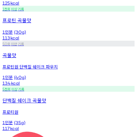
125
kcal
천회
이상
기록
1
프로틴 곡물맛
인분
1
(30g)
113
kcal
회
미만
기록
50
곡물맛
프로틴원 단백질 쉐이크 파우치
인분
1
(40g)
134
kcal
천회
이상
기록
5
단백질 쉐이크 곡물맛
프로티원
인분
1
(35g)
117
kcal