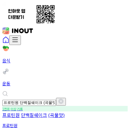
음식
운동
천회
이상
기록
1
프로틴원
단백질쉐이크
곡물맛
(
)
프로틴원