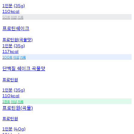
인분
1
(35g)
110
kcal
회
미만
기록
50
프로틴쉐이크
프로틴원
곡물맛
(
)
인분
1
(35g)
117
kcal
회
이상
기록
100
단백질 쉐이크 곡물맛
프로틴원
인분
1
(35g)
110
kcal
천회
이상
기록
1
프로틴원
곡물
(
)
프로틴원
인분
1
(40g)