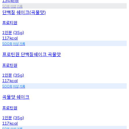
134
kcal
회
미만
기록
50
단백질
쉐이크
곡물맛
(
)
프로티원
인분
1
(35g)
117
kcal
회
이상
기록
500
프로틴원 단백질쉐이크 곡물맛
프로틴원
인분
1
(35g)
117
kcal
회
이상
기록
500
곡물맛 쉐이크
프로틴원
인분
1
(35g)
117
kcal
회
이상
기록
50