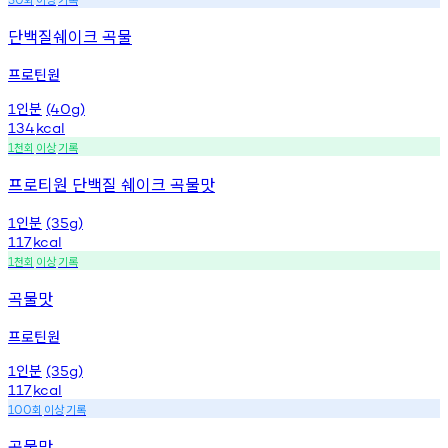
단백질쉐이크 곡물
프로틴원
인분
1
(40g)
134
kcal
천회
이상
기록
1
프로티원 단백질 쉐이크 곡물맛
인분
1
(35g)
117
kcal
천회
이상
기록
1
곡물맛
프로틴원
인분
1
(35g)
117
kcal
회
이상
기록
100
곡물맛