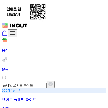
음식
운동
회
이상
기록
100
요거트 플레인 화이트