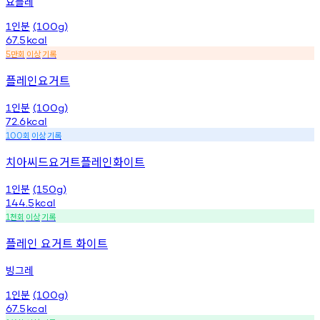
요플레
인분
1
(100g)
67.5
kcal
만회
이상
기록
5
플레인요거트
인분
1
(100g)
72.6
kcal
회
이상
기록
100
치아씨드요거트플레인화이트
인분
1
(150g)
144.5
kcal
천회
이상
기록
1
플레인 요거트 화이트
빙그레
인분
1
(100g)
67.5
kcal