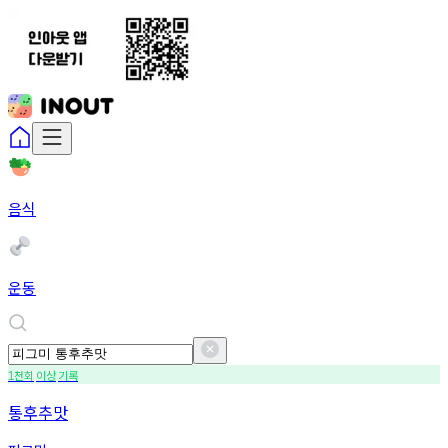
음식
운동
천회
이상
기록
1
통후추맛