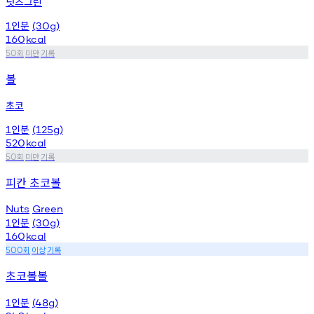
넛츠그린
인분
1
(30g)
160
kcal
회
미만
기록
50
볼
초코
인분
1
(125g)
520
kcal
회
미만
기록
50
피칸 초코볼
Nuts
Green
인분
1
(30g)
160
kcal
회
이상
기록
500
초코볼볼
인분
1
(48g)