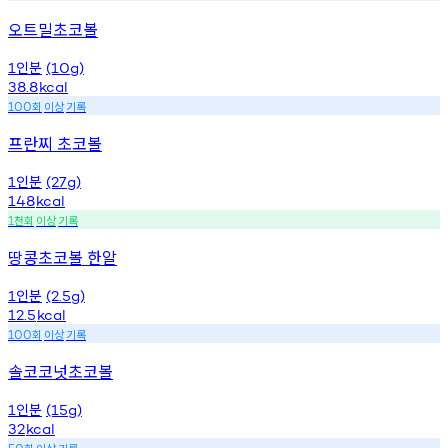
오트밀초코볼
인분
1
(10g)
38.8
kcal
회
이상
기록
100
프란찌 초코볼
인분
1
(27g)
148
kcal
천회
이상
기록
1
땅콩초코볼 한알
인분
1
(2.5g)
12.5
kcal
회
이상
기록
100
솔코코넛초코볼
인분
1
(15g)
32
kcal
회
이상
기록