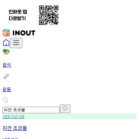
음식
운동
천회
이상
기록
1
피칸 초코볼