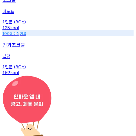
베노프
인분
1
(30g)
125
kcal
회
이상
기록
100
견과초코볼
널담
인분
1
(30g)
159
kcal