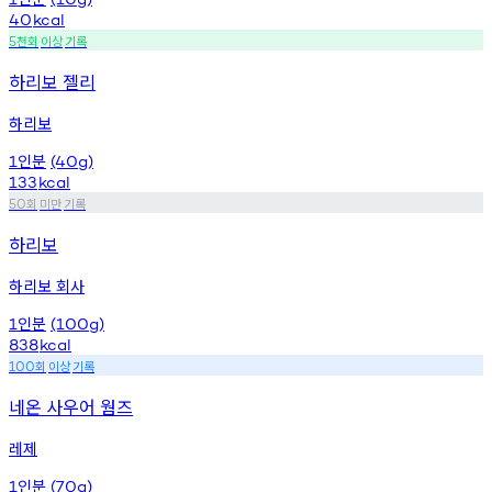
40
kcal
천회
이상
기록
5
하리보 젤리
하리보
인분
1
(40g)
133
kcal
회
미만
기록
50
하리보
하리보 회사
인분
1
(100g)
838
kcal
회
이상
기록
100
네온 사우어 웜즈
레제
인분
1
(70g)