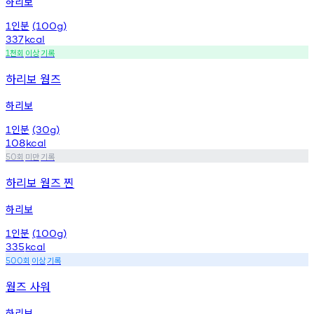
하리보
인분
1
(100g)
337
kcal
천회
이상
기록
1
하리보 웜즈
하리보
인분
1
(30g)
108
kcal
회
미만
기록
50
하리보 웜즈 찐
하리보
인분
1
(100g)
335
kcal
회
이상
기록
500
웜즈 사워
하리보