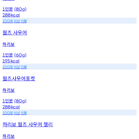
인분
1
(80g)
288
kcal
회
이상
기록
100
웜즈 사우어
하리보
인분
1
(60g)
195
kcal
회
이상
기록
100
웜즈사우어포켓
하리보
인분
1
(80g)
288
kcal
회
이상
기록
100
하리보 웜즈 사우어 젤리
하리보