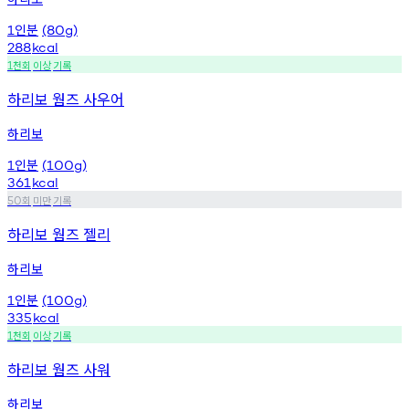
인분
1
(80g)
288
kcal
천회
이상
기록
1
하리보 웜즈 사우어
하리보
인분
1
(100g)
361
kcal
회
미만
기록
50
하리보 웜즈 젤리
하리보
인분
1
(100g)
335
kcal
천회
이상
기록
1
하리보 웜즈 사워
하리보