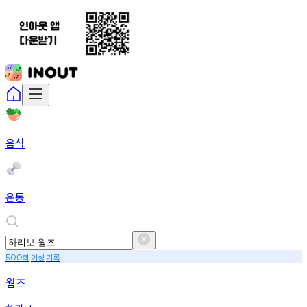
음식
운동
회
이상
기록
500
웜즈