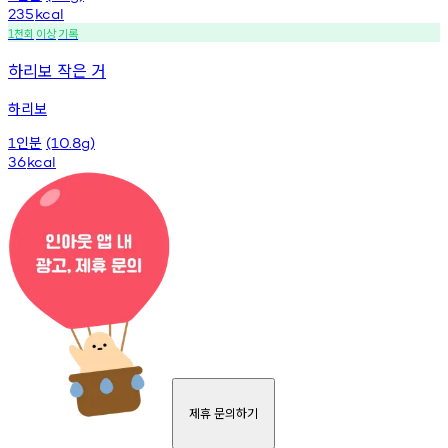
235
kcal
천회
이상
기록
1
하리보 작은 거
하리보
인분
1
(10.8g)
36
kcal
제휴 문의하기