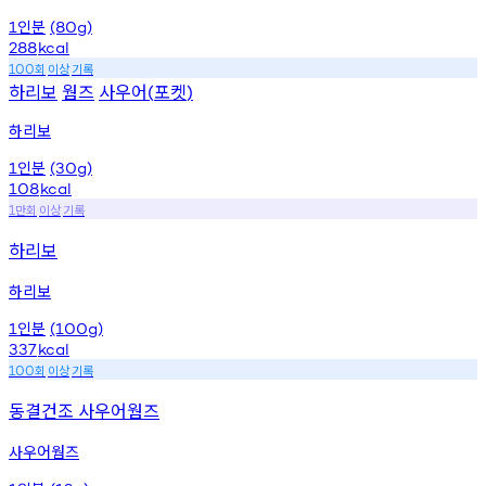
인분
1
(80g)
288
kcal
회
이상
기록
100
하리보
웜즈
사우어
포켓
(
)
하리보
인분
1
(30g)
108
kcal
만회
이상
기록
1
하리보
하리보
인분
1
(100g)
337
kcal
회
이상
기록
100
동결건조 사우어웜즈
사우어웜즈