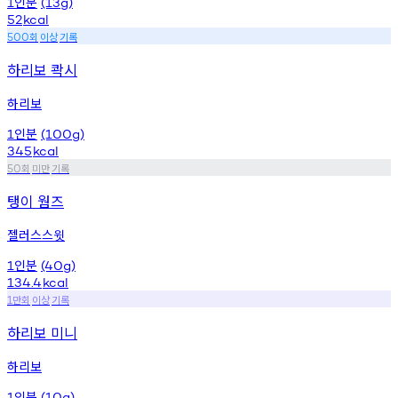
인분
1
(13g)
52
kcal
회
이상
기록
500
하리보 콱시
하리보
인분
1
(100g)
345
kcal
회
미만
기록
50
탱이 웜즈
젤러스스윗
인분
1
(40g)
134.4
kcal
만회
이상
기록
1
하리보 미니
하리보
인분
1
(10g)