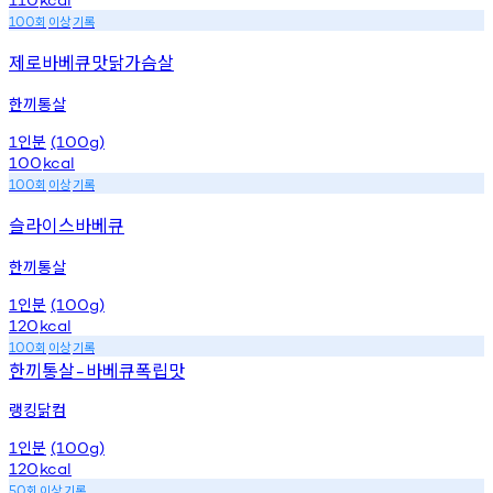
회
이상
기록
100
제로바베큐맛닭가슴살
한끼통살
인분
1
(100g)
100
kcal
회
이상
기록
100
슬라이스바베큐
한끼통살
인분
1
(100g)
120
kcal
회
이상
기록
100
한끼통살
바베큐폭립맛
-
랭킹닭컴
인분
1
(100g)
120
kcal
회
이상
기록
50