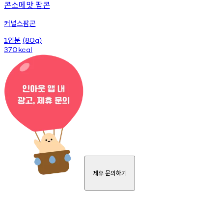
콘소메맛 팝콘
커널스팝콘
인분
1
(80g)
370
kcal
제휴 문의하기