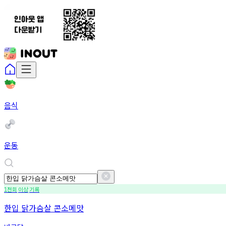
음식
운동
천회
이상
기록
1
한입 닭가슴살 콘소메맛