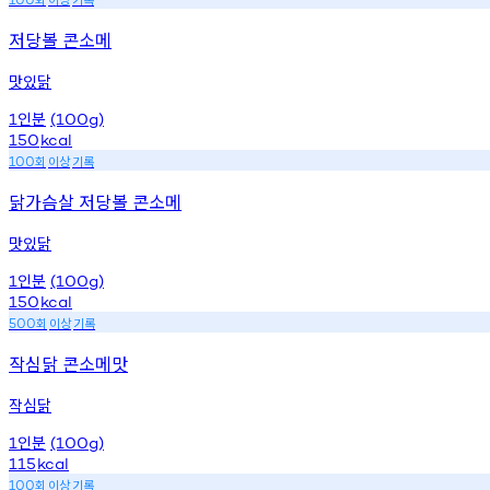
저당볼 콘소메
맛있닭
인분
1
(100g)
150
kcal
회
이상
기록
100
닭가슴살 저당볼 콘소메
맛있닭
인분
1
(100g)
150
kcal
회
이상
기록
500
작심닭 콘소메맛
작심닭
인분
1
(100g)
115
kcal
회
이상
기록
100