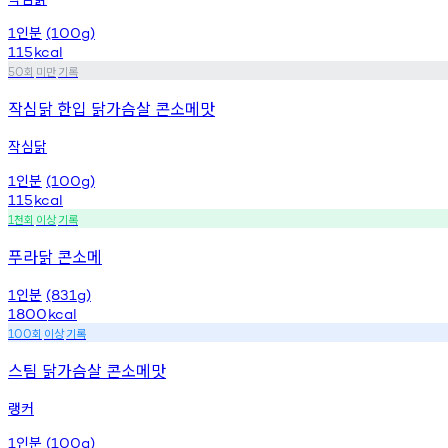
인분
1
(100g)
115
kcal
회
미만
기록
50
작심닭 한입 닭가슴살 콘소메맛
작심닭
인분
1
(100g)
115
kcal
천회
이상
기록
1
푸라닭 콘소메
인분
1
(831g)
1800
kcal
회
이상
기록
100
스팀 닭가슴살 콘소메맛
랭커
인분
1
(100g)