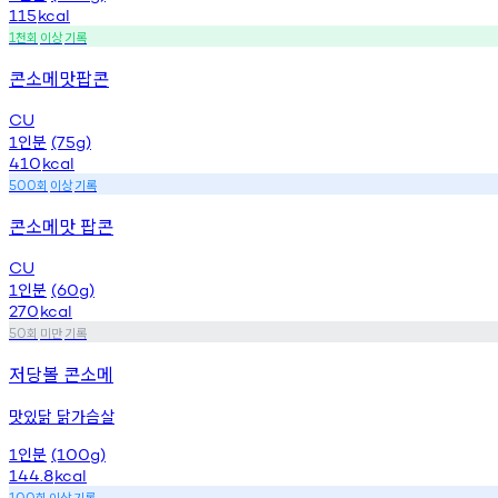
115
kcal
천회
이상
기록
1
콘소메맛팝콘
CU
인분
1
(75g)
410
kcal
회
이상
기록
500
콘소메맛 팝콘
CU
인분
1
(60g)
270
kcal
회
미만
기록
50
저당볼 콘소메
맛있닭 닭가슴살
인분
1
(100g)
144.8
kcal
회
이상
기록
100