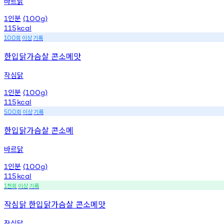
바르닭
인분
1
(100g)
115
kcal
회
이상
기록
100
한입닭가슴살 콘소메맛
작심닭
인분
1
(100g)
115
kcal
회
이상
기록
500
한입닭가슴살 콘소메
바르닭
인분
1
(100g)
115
kcal
천회
이상
기록
1
작심닭 한입닭가슴살 콘소메맛
작심닭