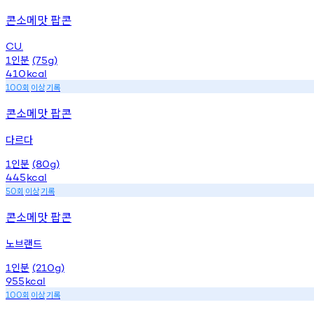
콘소메맛 팝콘
CU.
인분
1
(75g)
410
kcal
회
이상
기록
100
콘소메맛 팝콘
다르다
인분
1
(80g)
445
kcal
회
이상
기록
50
콘소메맛 팝콘
노브랜드
인분
1
(210g)
955
kcal
회
이상
기록
100