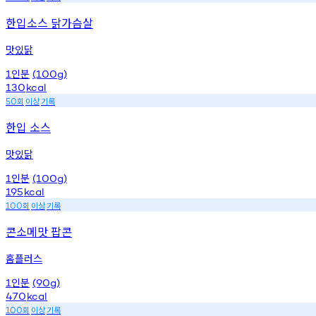
한입소스 닭가슴살
맛있닭
인분
1
(100g)
130
kcal
회
이상
기록
50
한입 소스
맛있닭
인분
1
(100g)
195
kcal
회
이상
기록
100
콘소메맛 팝콘
홈플러스
인분
1
(90g)
470
kcal
회
이상
기록
100