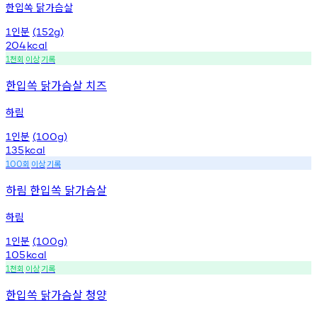
한입쏙 닭가슴살
인분
1
(152g)
204
kcal
천회
이상
기록
1
한입쏙 닭가슴살 치즈
하림
인분
1
(100g)
135
kcal
회
이상
기록
100
하림 한입쏙 닭가슴살
하림
인분
1
(100g)
105
kcal
천회
이상
기록
1
한입쏙 닭가슴살 청양