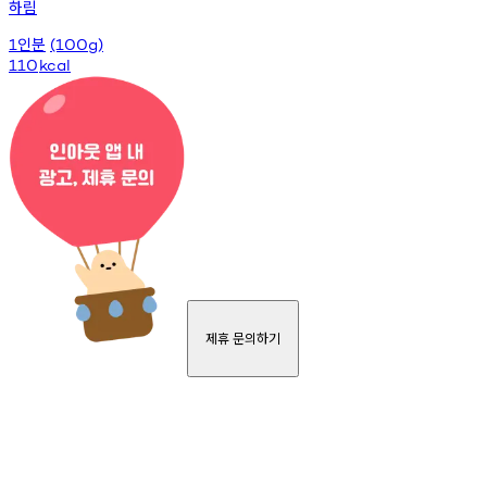
하림
인분
1
(100g)
110
kcal
제휴 문의하기