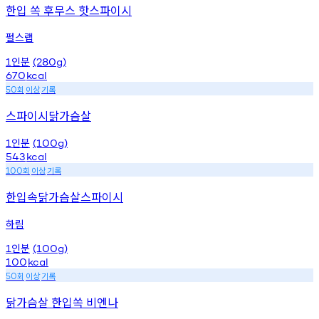
한입 쏙 후무스 핫스파이시
펄스랩
인분
1
(280g)
670
kcal
회
이상
기록
50
스파이시닭가슴살
인분
1
(100g)
543
kcal
회
이상
기록
100
한입속닭가슴살스파이시
하림
인분
1
(100g)
100
kcal
회
이상
기록
50
닭가슴살 한입쏙 비엔나