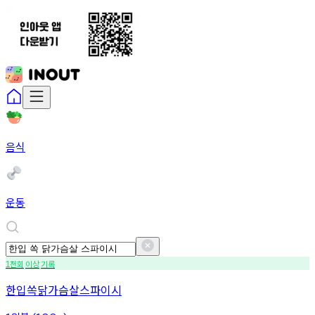
음식
운동
천회
이상
기록
1
한입쏙닭가슴살스파이시