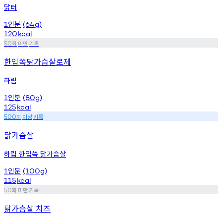
닭터
인분
1
(64g)
120
kcal
회
미만
기록
50
한입쏙닭가슴살로제
하림
인분
1
(80g)
125
kcal
회
이상
기록
500
닭가슴살
하림 한입쏙 닭가슴살
인분
1
(100g)
115
kcal
회
미만
기록
50
닭가슴살 치즈