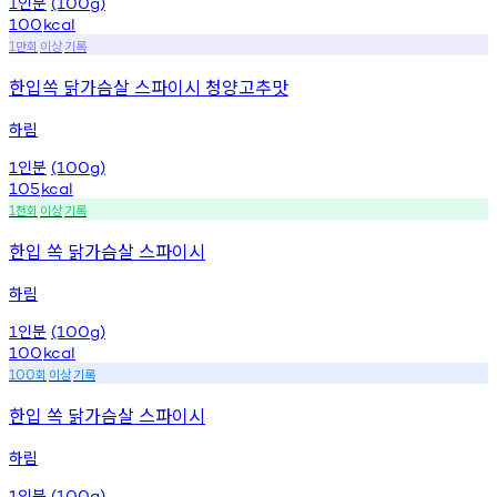
인분
1
(100g)
100
kcal
만회
이상
기록
1
한입쏙 닭가슴살 스파이시 청양고추맛
하림
인분
1
(100g)
105
kcal
천회
이상
기록
1
한입 쏙 닭가슴살 스파이시
하림
인분
1
(100g)
100
kcal
회
이상
기록
100
한입 쏙 닭가슴살 스파이시
하림
인분
1
(100g)