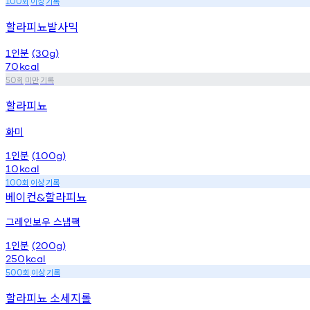
회
이상
기록
100
할라피뇨발사믹
인분
1
(30g)
70
kcal
회
미만
기록
50
할라피뇨
화미
인분
1
(100g)
10
kcal
회
이상
기록
100
베이컨
할라피뇨
&
그레인보우 스냅팩
인분
1
(200g)
250
kcal
회
이상
기록
500
할라피뇨 소세지롤