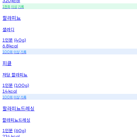
320
kcal
천회
이상
기록
1
할라피뇨
샐러디
인분
1
(40g)
6.8
kcal
회
이상
기록
100
피클
저당 할라피뇨
인분
1
(100g)
14
kcal
회
이상
기록
100
할라피뇨드레싱
할라피뇨드레싱
인분
1
(60g)
234
kcal