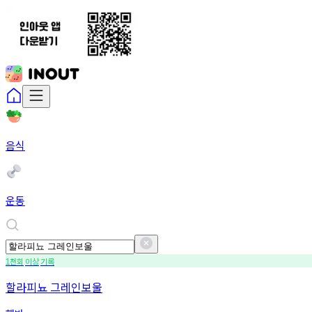
음식
운동
천회
이상
기록
1
할라피뇨 그레인보울