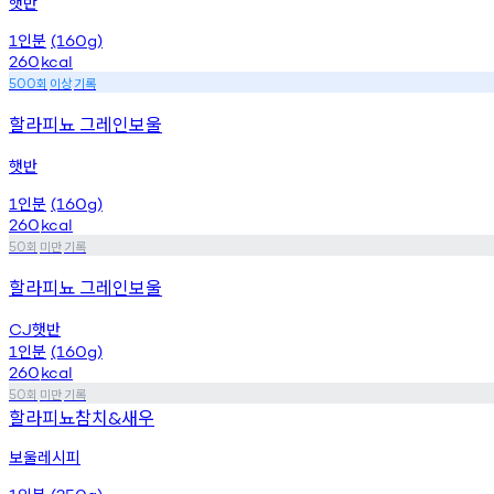
햇반
인분
1
(160g)
260
kcal
회
이상
기록
500
할라피뇨 그레인보울
햇반
인분
1
(160g)
260
kcal
회
미만
기록
50
할라피뇨 그레인보울
햇반
CJ
인분
1
(160g)
260
kcal
회
미만
기록
50
할라피뇨참치
새우
&
보울레시피
인분