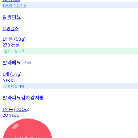
회
이상
기록
100
할라피뇨
프링글스
인분
1
(53g)
273
kcal
천회
이상
기록
5
할라페뇨 고추
개
1
(14g)
4
kcal
회
이상
기록
50
할라피뇨김치감자빵
인분
1
(100g)
204
kcal