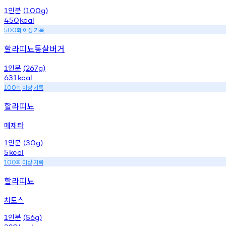
인분
1
(100g)
450
kcal
회
이상
기록
500
할라피뇨통살버거
인분
1
(267g)
631
kcal
회
이상
기록
100
할라피뇨
메제타
인분
1
(30g)
5
kcal
회
이상
기록
100
할라피뇨
치토스
인분
1
(56g)