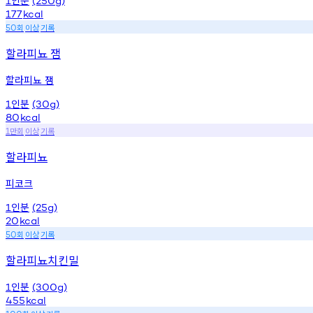
1
(250g)
177
kcal
회
이상
기록
50
할라피뇨 잼
할라피뇨 잼
인분
1
(30g)
80
kcal
만회
이상
기록
1
할라피뇨
피코크
인분
1
(25g)
20
kcal
회
이상
기록
50
할라피뇨치킨밀
인분
1
(300g)
455
kcal