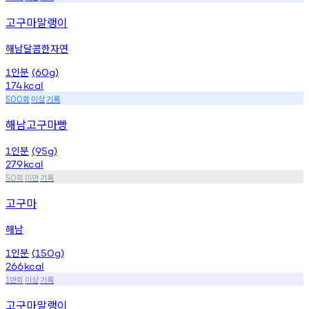
고구마말랭이
해남달콤한자연
인분
1
(60g)
174
kcal
회
이상
기록
500
해남고구마빵
인분
1
(95g)
279
kcal
회
미만
기록
50
고구마
해남
인분
1
(150g)
266
kcal
만회
이상
기록
1
고구마말랭이