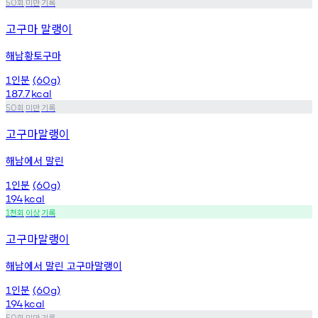
회
미만
기록
50
고구마 말랭이
해남황토구마
인분
1
(60g)
187.7
kcal
회
미만
기록
50
고구마말랭이
해남에서 말린
인분
1
(60g)
194
kcal
천회
이상
기록
1
고구마말랭이
해남에서 말린 고구마말랭이
인분
1
(60g)
194
kcal
회
미만
기록
50