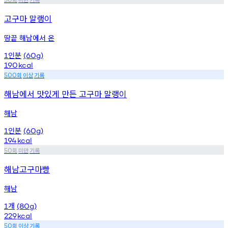
고구마 말랭이
땅끝 해남에서 온
인분
1
(60g)
190
kcal
회
이상
기록
500
해남에서 맛있게 만든 고구마 말랭이
해남
인분
1
(60g)
194
kcal
회
미만
기록
50
해남고구마빵
해남
개
1
(80g)
229
kcal
회
이상
기록
50