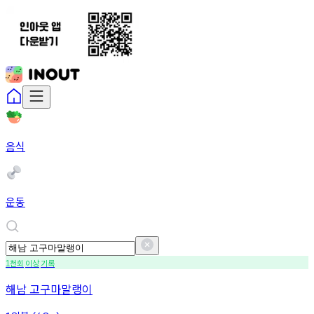
음식
운동
천회
이상
기록
1
해남 고구마말랭이