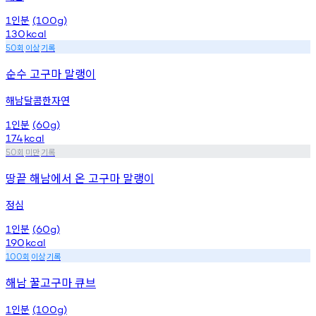
인분
1
(100g)
130
kcal
회
이상
기록
50
순수 고구마 말랭이
해남달콤한자연
인분
1
(60g)
174
kcal
회
미만
기록
50
땅끝 해남에서 온 고구마 말랭이
정심
인분
1
(60g)
190
kcal
회
이상
기록
100
해남 꿀고구마 큐브
인분
1
(100g)