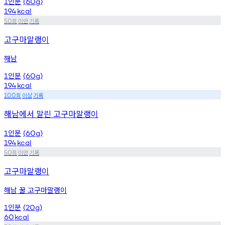
인분
1
(60g)
194
kcal
회
미만
기록
50
고구마말랭이
해남
인분
1
(60g)
194
kcal
회
이상
기록
100
해남에서 말린 고구마말랭이
인분
1
(60g)
194
kcal
회
미만
기록
50
고구마말랭이
해남 꿀 고구마말랭이
인분
1
(20g)
60
kcal