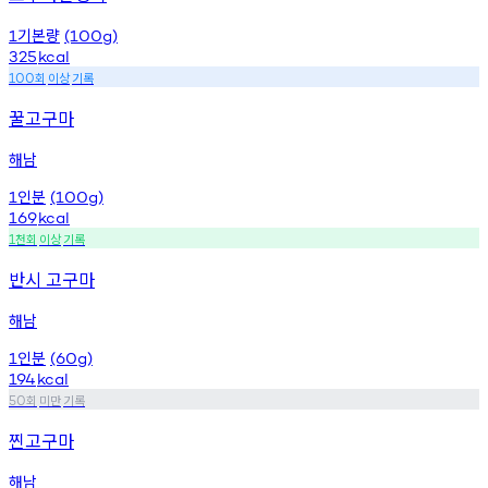
기본량
1
(100g)
325
kcal
회
이상
기록
100
꿀고구마
해남
인분
1
(100g)
169
kcal
천회
이상
기록
1
반시 고구마
해남
인분
1
(60g)
194
kcal
회
미만
기록
50
찐고구마
해남