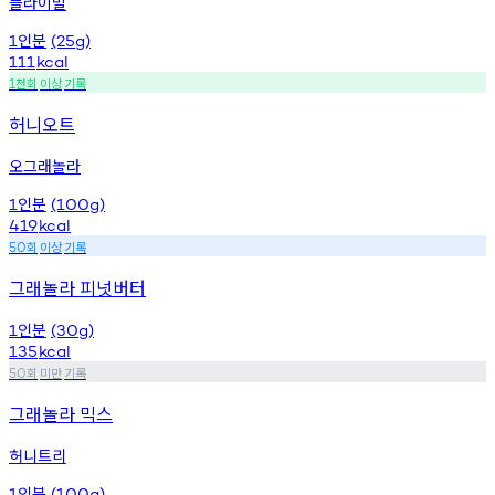
플라이밀
인분
1
(25g)
111
kcal
천회
이상
기록
1
허니오트
오그래놀라
인분
1
(100g)
419
kcal
회
이상
기록
50
그래놀라 피넛버터
인분
1
(30g)
135
kcal
회
미만
기록
50
그래놀라 믹스
허니트리
인분
1
(100g)