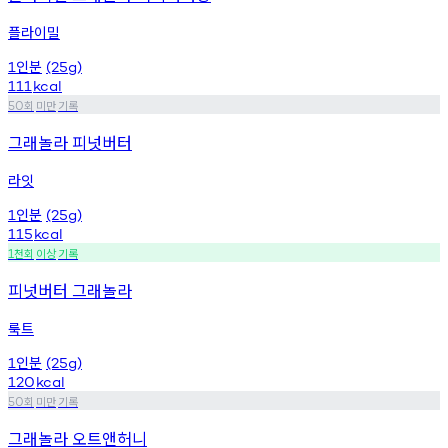
플라이밀
인분
1
(25g)
111
kcal
회
미만
기록
50
그래놀라 피넛버터
라잇
인분
1
(25g)
115
kcal
천회
이상
기록
1
피넛버터 그래놀라
룩트
인분
1
(25g)
120
kcal
회
미만
기록
50
그래놀라 오트앤허니