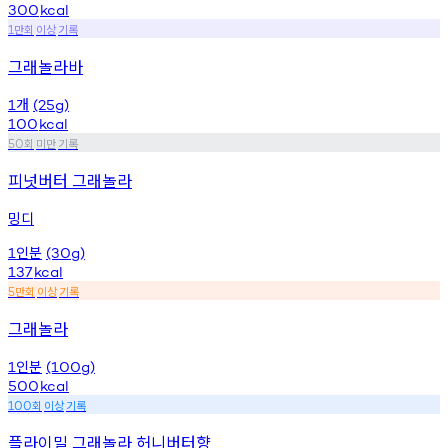
300
kcal
만회
이상
기록
1
그래놀라바
개
1
(25g)
100
kcal
회
미만
기록
50
피넛버터 그래놀라
밍디
인분
1
(30g)
137
kcal
만회
이상
기록
5
그래놀라
인분
1
(100g)
500
kcal
회
이상
기록
100
플라이밀 그래놀라 허니버터향