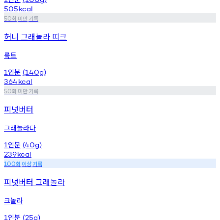
505
kcal
회
미만
기록
50
허니 그래놀라 띠크
룩트
인분
1
(140g)
364
kcal
회
미만
기록
50
피넛버터
그래놀라다
인분
1
(40g)
239
kcal
회
이상
기록
100
피넛버터 그래놀라
크놀라
인분
1
(25g)