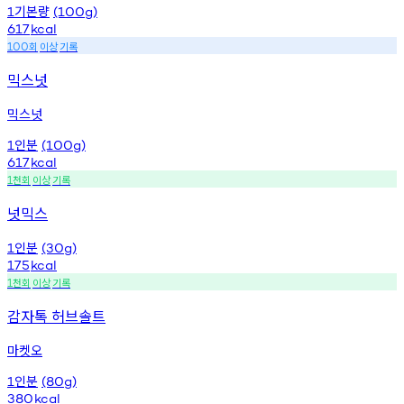
기본량
1
(100g)
617
kcal
회
이상
기록
100
믹스넛
믹스넛
인분
1
(100g)
617
kcal
천회
이상
기록
1
넛믹스
인분
1
(30g)
175
kcal
천회
이상
기록
1
감자톡 허브솔트
마켓오
인분
1
(80g)
380
kcal