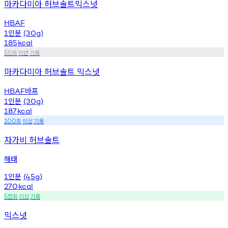
마카다미아 허브솔트믹스넛
HBAF
인분
1
(30g)
185
kcal
회
미만
기록
50
마카다미아 허브솔트 믹스넛
바프
HBAF
인분
1
(30g)
187
kcal
회
이상
기록
100
자가비 허브솔트
해태
인분
1
(45g)
270
kcal
천회
이상
기록
5
믹스넛