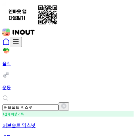
음식
운동
천회
이상
기록
1
허브솔트 믹스넛