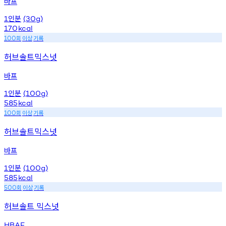
바프
인분
1
(30g)
170
kcal
회
이상
기록
100
허브솔트믹스넛
바프
인분
1
(100g)
585
kcal
회
이상
기록
100
허브솔트믹스넛
바프
인분
1
(100g)
585
kcal
회
이상
기록
500
허브솔트 믹스넛
HBAF