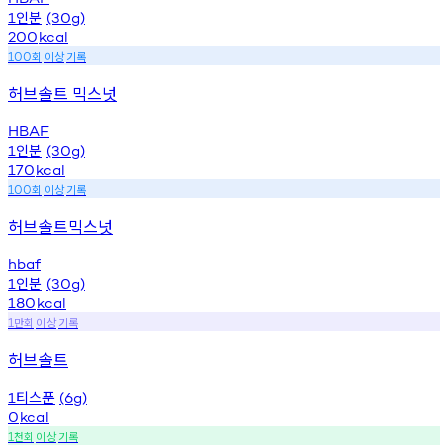
인분
1
(30g)
200
kcal
회
이상
기록
100
허브솔트 믹스넛
HBAF
인분
1
(30g)
170
kcal
회
이상
기록
100
허브솔트믹스넛
hbaf
인분
1
(30g)
180
kcal
만회
이상
기록
1
허브솔트
티스푼
1
(6g)
0
kcal
천회
이상
기록
1