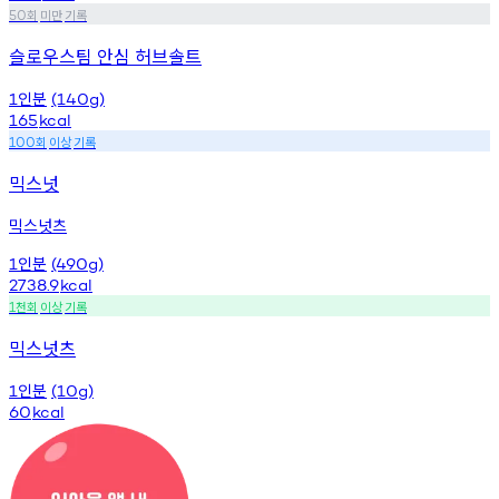
회
미만
기록
50
슬로우스팀 안심 허브솔트
인분
1
(140g)
165
kcal
회
이상
기록
100
믹스넛
믹스넛츠
인분
1
(490g)
2738.9
kcal
천회
이상
기록
1
믹스넛츠
인분
1
(10g)
60
kcal