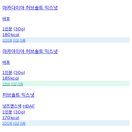
마카다미아 허브솔트 믹스넛
바프
인분
1
(30g)
180
kcal
회
이상
기록
100
마카아미아 허브솔트 믹스넛
바프
인분
1
(30g)
185
kcal
천회
이상
기록
1
허브솔트 믹스넛
넛츠앤스낵
HBAF
인분
1
(30g)
170
kcal
회
이상
기록
100