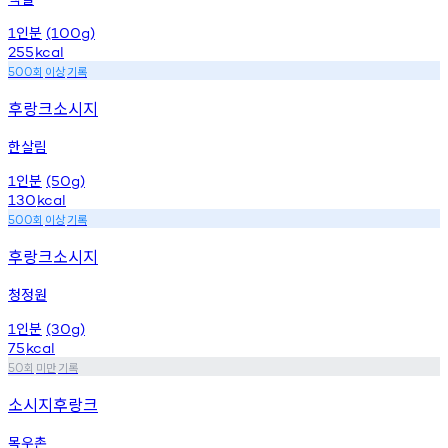
인분
1
(100g)
255
kcal
회
이상
기록
500
후랑크소시지
한살림
인분
1
(50g)
130
kcal
회
이상
기록
500
후랑크소시지
청정원
인분
1
(30g)
75
kcal
회
미만
기록
50
소시지후랑크
목우촌