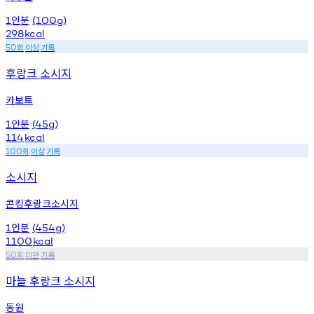
인분
1
(100g)
298
kcal
회
이상
기록
50
후랑크 소시지
카보트
인분
1
(45g)
114
kcal
회
이상
기록
100
소시지
콘킹후랑크소시지
인분
1
(454g)
1100
kcal
회
미만
기록
50
마늘 후랑크 소시지
동원