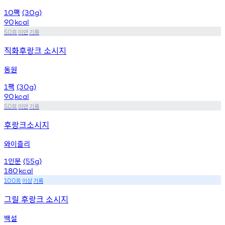
팩
10
(30g)
90
kcal
회
미만
기록
50
직화후랑크 소시지
동원
팩
1
(30g)
90
kcal
회
미만
기록
50
후랑크소시지
와이즐리
인분
1
(55g)
180
kcal
회
이상
기록
100
그릴 후랑크 소시지
백설