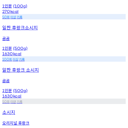
인분
1
(100g)
270
kcal
회
이상
기록
50
일찬 후랑크소시지
곰곰
인분
1
(500g)
1630
kcal
회
이상
기록
100
알찬 후랑크 소시지
곰곰
인분
1
(500g)
1630
kcal
회
미만
기록
50
소시지
오리지널 후랑크