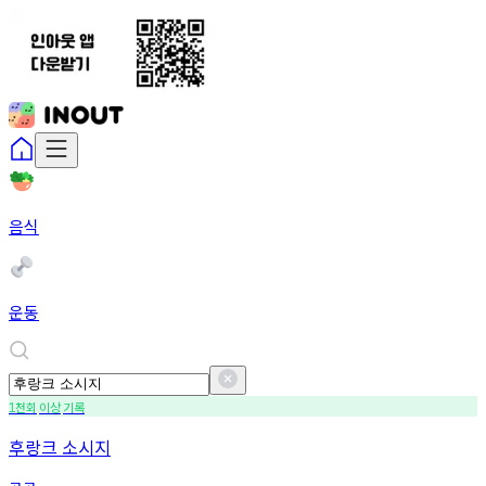
음식
운동
천회
이상
기록
1
후랑크 소시지