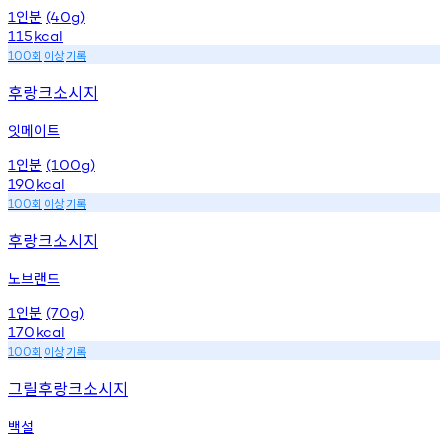
인분
1
(40g)
115
kcal
회
이상
기록
100
후랑크소시지
잇메이트
인분
1
(100g)
190
kcal
회
이상
기록
100
후랑크소시지
노브랜드
인분
1
(70g)
170
kcal
회
이상
기록
100
그릴후랑크소시지
백설