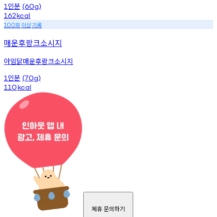
인분
1
(60g)
162
kcal
회
이상
기록
100
매운후랑크소시지
아임닭매운후랑크소시지
인분
1
(70g)
110
kcal
제휴 문의하기