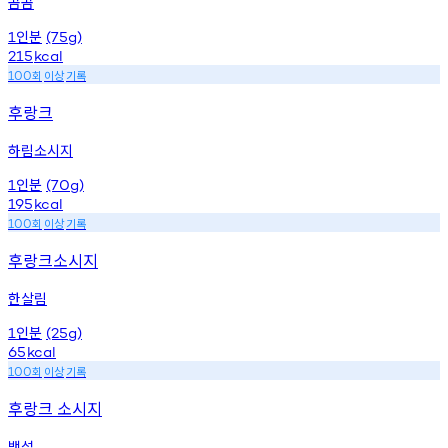
곰곰
인분
1
(75g)
215
kcal
회
이상
기록
100
후랑크
하림소시지
인분
1
(70g)
195
kcal
회
이상
기록
100
후랑크소시지
한살림
인분
1
(25g)
65
kcal
회
이상
기록
100
후랑크 소시지
백설