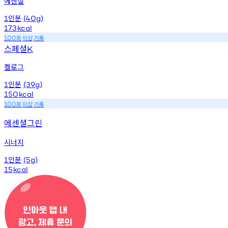
에센셜
인분
1
(40g)
173
kcal
회
이상
기록
100
스페셜
K
켈로그
인분
1
(39g)
150
kcal
회
이상
기록
100
에센셜그린
시너지
인분
1
(5g)
15
kcal