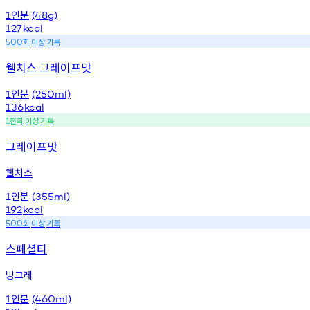
인분
1
(48g)
127
kcal
회
이상
기록
500
웰치스 그레이프맛
인분
1
(250ml)
136
kcal
천회
이상
기록
1
그레이프맛
웰치스
인분
1
(355ml)
192
kcal
회
이상
기록
500
스페셜티
빙그레
인분
1
(460ml)