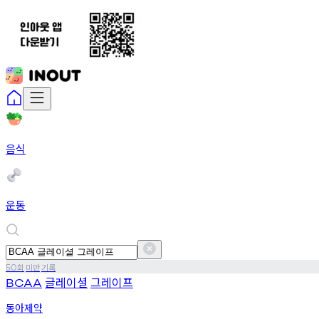
음식
운동
회
미만
기록
50
글레이셜
그레이프
BCAA
동아제약