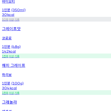
바이오티
인분
1
(350ml)
30
kcal
회
미만
기록
50
그레이프맛
코로로
인분
1
(48g)
142
kcal
천회
이상
기록
1
해피 그레이프
하리보
인분
1
(100g)
304
kcal
천회
이상
기록
1
그래놀라