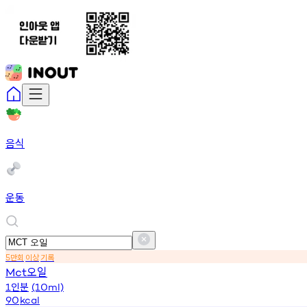
음식
운동
만회
이상
기록
5
오일
Mct
인분
1
(10ml)
90
kcal