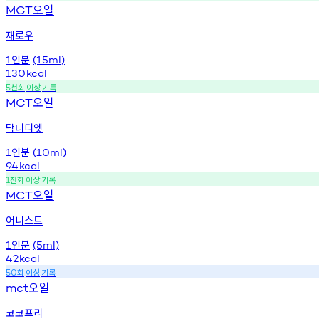
오일
MCT
재로우
인분
1
(15ml)
130
kcal
천회
이상
기록
5
오일
MCT
닥터디엣
인분
1
(10ml)
94
kcal
천회
이상
기록
1
오일
MCT
어니스트
인분
1
(5ml)
42
kcal
회
이상
기록
50
오일
mct
코코프리