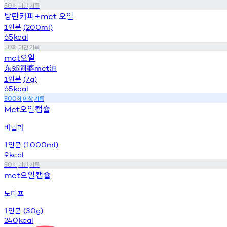
회
미만
기록
50
방탄커피
오일
+mct
인분
1
(200ml)
65
kcal
회
미만
기록
50
오일
mct
东郊阿婆mct油
인분
1
(7g)
65
kcal
회
이상
기록
500
오일캡슐
Mct
바닐라
인분
1
(1000ml)
9
kcal
회
미만
기록
50
오일캡슐
mct
노티프
인분
1
(30g)
240
kcal