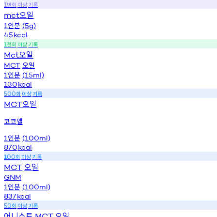
만회
이상
기록
1
오일
mct
인분
1
(5g)
45
kcal
천회
이상
기록
1
오일
Mct
오일
MCT
인분
1
(15ml)
130
kcal
회
이상
기록
500
오일
MCT
코코엘
인분
1
(100ml)
870
kcal
회
이상
기록
100
오일
MCT
GNM
인분
1
(100ml)
837
kcal
회
이상
기록
50
어니스트
오일
MCT