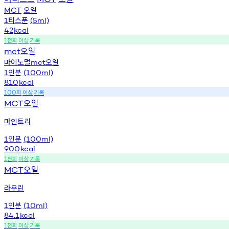
오일
MCT
티스푼
1
(5ml)
42
kcal
천회
이상
기록
1
오일
mct
마이노멀
오일
mct
인분
1
(100ml)
810
kcal
회
이상
기록
100
오일
MCT
마인트리
인분
1
(100ml)
900
kcal
천회
이상
기록
1
오일
MCT
라우린
인분
1
(10ml)
84.1
kcal
천회
이상
기록
1