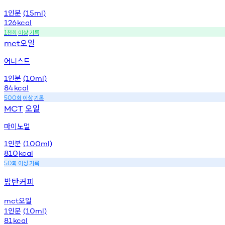
인분
1
(15ml)
126
kcal
천회
이상
기록
1
오일
mct
어니스트
인분
1
(10ml)
84
kcal
회
이상
기록
500
오일
MCT
마이노멀
인분
1
(100ml)
810
kcal
회
이상
기록
50
방탄커피
오일
mct
인분
1
(10ml)
81
kcal