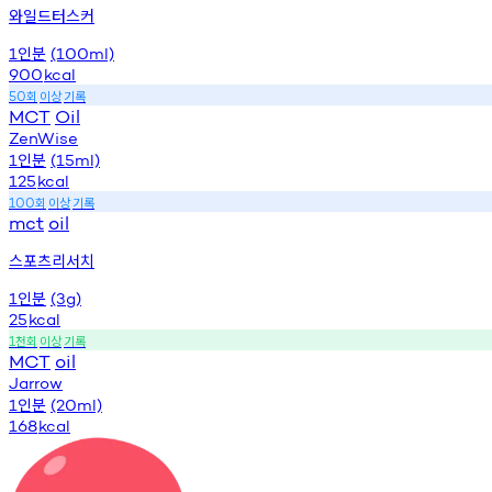
와일드터스커
인분
1
(100ml)
900
kcal
회
이상
기록
50
MCT
Oil
ZenWise
인분
1
(15ml)
125
kcal
회
이상
기록
100
mct
oil
스포츠리서치
인분
1
(3g)
25
kcal
천회
이상
기록
1
MCT
oil
Jarrow
인분
1
(20ml)
168
kcal