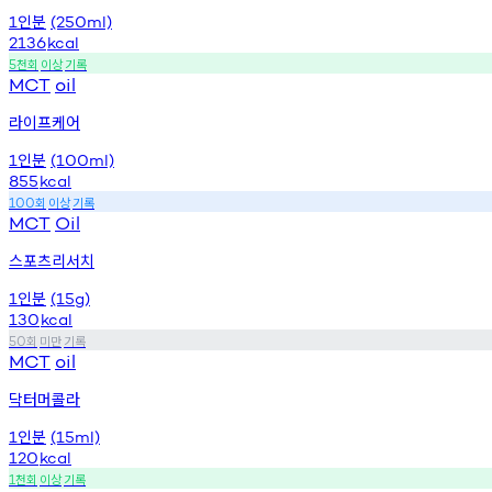
인분
1
(250ml)
2136
kcal
천회
이상
기록
5
MCT
oil
라이프케어
인분
1
(100ml)
855
kcal
회
이상
기록
100
MCT
Oil
스포츠리서치
인분
1
(15g)
130
kcal
회
미만
기록
50
MCT
oil
닥터머콜라
인분
1
(15ml)
120
kcal
천회
이상
기록
1