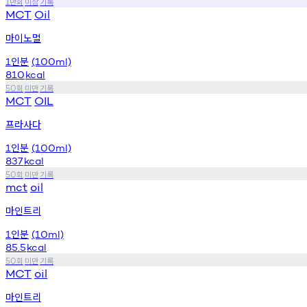
만회
이상
기록
1
MCT
Oil
마이노멀
인분
1
(100ml)
810
kcal
회
미만
기록
50
MCT
OIL
프라사다
인분
1
(100ml)
837
kcal
회
미만
기록
50
mct
oil
마인트리
인분
1
(10ml)
85.5
kcal
회
미만
기록
50
MCT
oil
마인트리