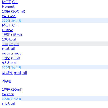
MCT
Oil
Honest
인분
1
(100ml)
840
kcal
회
이상
기록
100
MCT
Oil
Nutiva
인분
1
(15ml)
130
kcal
회
미만
기록
50
mct
oil
nutiva
mct
인분
1
(5ml)
43.3
kcal
회
이상
기록
100
코코넛
mct
oil
라우린
인분
1
(10ml)
84
kcal
회
이상
기록
500
mct
oil