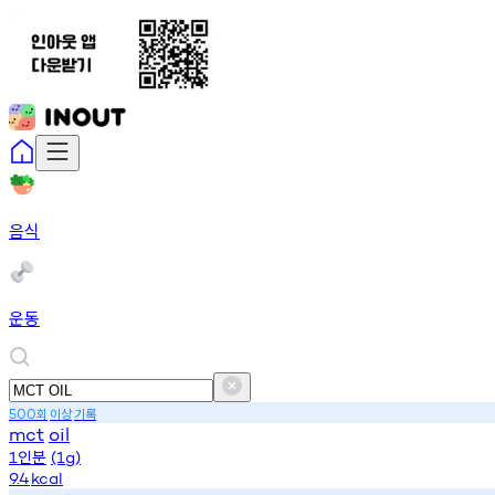
음식
운동
회
이상
기록
500
mct
oil
인분
1
(1g)
9.4
kcal