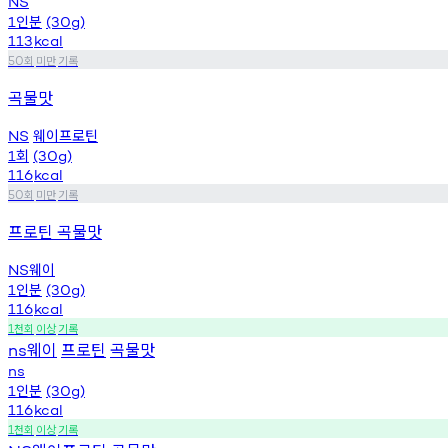
NS
인분
1
(30g)
113
kcal
회
미만
기록
50
곡물맛
웨이프로틴
NS
회
1
(30g)
116
kcal
회
미만
기록
50
프로틴 곡물맛
웨이
NS
인분
1
(30g)
116
kcal
천회
이상
기록
1
웨이
프로틴
곡물맛
ns
ns
인분
1
(30g)
116
kcal
천회
이상
기록
1