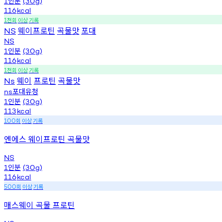
인분
1
(30g)
116
kcal
천회
이상
기록
1
웨이프로틴
곡물맛
포대
NS
NS
인분
1
(30g)
116
kcal
천회
이상
기록
1
웨이
프로틴
곡물맛
Ns
포대유청
ns
인분
1
(30g)
113
kcal
회
이상
기록
100
엔에스 웨이프로틴 곡물맛
NS
인분
1
(30g)
116
kcal
회
이상
기록
500
매스웨이 곡물 프로틴