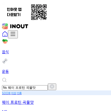
음식
운동
회
이상
기록
500
웨이 프로틴 곡물맛