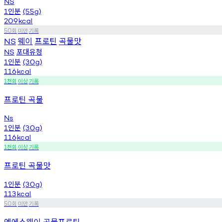
NS
인분
1
(55g)
209
kcal
회
미만
기록
50
웨이
프로틴
곡물맛
NS
포대유청
NS
인분
1
(30g)
116
kcal
천회
이상
기록
1
프로틴 곡물
Ns
인분
1
(30g)
116
kcal
천회
이상
기록
1
프로틴 곡물맛
인분
1
(30g)
113
kcal
회
미만
기록
50
엔에스웨이 곡물프로틴