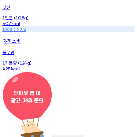
닛신
인분
1
(108g)
507
kcal
회
이상
기록
100
야끼소바
풀무원
기본량
1
(124g)
425
kcal