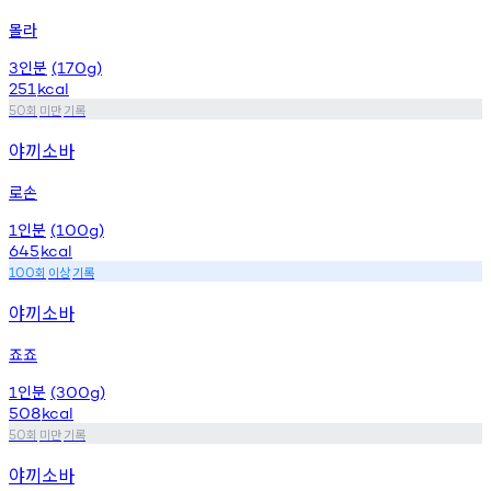
몰라
인분
3
(170g)
251
kcal
회
미만
기록
50
야끼소바
로손
인분
1
(100g)
645
kcal
회
이상
기록
100
야끼소바
죠죠
인분
1
(300g)
508
kcal
회
미만
기록
50
야끼소바