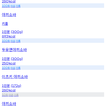
260
kcal
회
이상
기록
100
야끼소바
키플
인분
1
(300g)
693
kcal
회
이상
기록
100
두유면야끼소바
인분
1
(300g)
250
kcal
회
이상
기록
100
이츠키 야끼소바
인분
1
(172g)
260
kcal
회
미만
기록
50
야끼소바