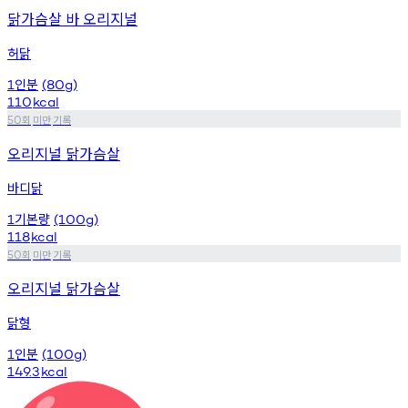
닭가슴살 바 오리지널
허닭
인분
1
(80g)
110
kcal
회
미만
기록
50
오리지널 닭가슴살
바디닭
기본량
1
(100g)
118
kcal
회
미만
기록
50
오리지널 닭가슴살
닭형
인분
1
(100g)
149.3
kcal