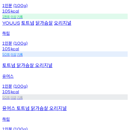
인분
1
(100g)
105
kcal
천회
이상
기록
1
토트넘
닭가슴살
오리지널
YOUUS
하림
인분
1
(100g)
105
kcal
회
이상
기록
50
토트넘 닭가슴살 오리지널
유어스
인분
1
(100g)
105
kcal
회
미만
기록
50
유어스 토트넘 닭가슴살 오리지널
하림
인분
1
(100g)