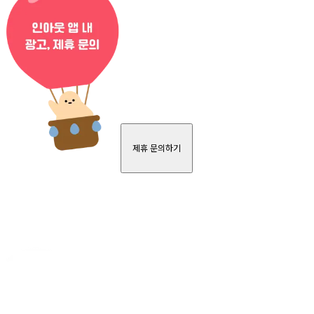
제휴 문의하기